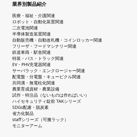
業界別製品紹介
医療・福祉・介護関連
ロボット・自動化装置関連
二次電池関連
半導体製造装置関連
自動販売機・自動改札機・コインロッカー関連
フリーザ・フードマシナリー関連
鉄道車両・駅舎関連
特装・バス・トラック関連
EV・PHV充電器関連
サーバラック・エンクロージャー関連
配電盤・分電盤・キュービクル関連
共同溝・無電柱化関連
農業育成資材・農業設備
試作・特注品（ないものは作ればいい）
ハイセキュリティ錠前 TAKシリーズ
SDGs配慮・脱炭素
省力化製品
staffシリーズ（可搬ラック）
モニターアーム