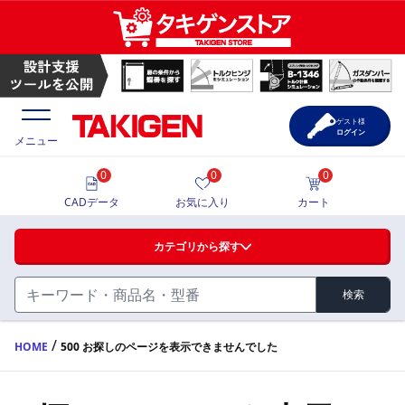
ゲスト様
ログイン
メニュー
0
0
0
価格一覧
CADデータ
お気に入り
カート
選定ツール
カテゴリから探す
製品カタログ
検索
ハンドル・取手・つまみ・周辺機器
FA・A
CAD一覧
/
HOME
500 お探しのページを表示できませんでした
蝶番・ステー・周辺機器
サポート・お問合せ
FB・B