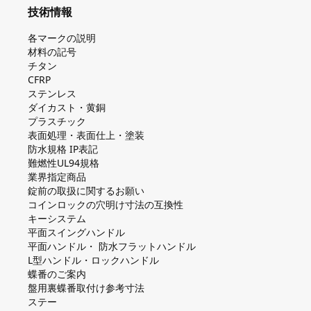
技術情報
各マークの説明
材料の記号
チタン
CFRP
ステンレス
ダイカスト・⻩銅
プラスチック
表面処理・表面仕上・塗装
防⽔規格 IP表記
難燃性UL94規格
業界指定商品
錠前の取扱に関するお願い
コインロックの⽳明け⼨法の互換性
キーシステム
平⾯スイングハンドル
平⾯ハンドル・ 防⽔フラットハンドル
L型ハンドル・ロックハンドル
蝶番のご案内
盤⽤裏蝶番取付け参考⼨法
ステー