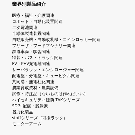
業界別製品紹介
医療・福祉・介護関連
ロボット・自動化装置関連
二次電池関連
半導体製造装置関連
自動販売機・自動改札機・コインロッカー関連
フリーザ・フードマシナリー関連
鉄道車両・駅舎関連
特装・バス・トラック関連
EV・PHV充電器関連
サーバラック・エンクロージャー関連
配電盤・分電盤・キュービクル関連
共同溝・無電柱化関連
農業育成資材・農業設備
試作・特注品（ないものは作ればいい）
ハイセキュリティ錠前 TAKシリーズ
SDGs配慮・脱炭素
省力化製品
staffシリーズ（可搬ラック）
モニターアーム