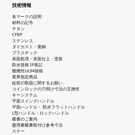
技術情報
各マークの説明
材料の記号
チタン
CFRP
ステンレス
ダイカスト・⻩銅
プラスチック
表面処理・表面仕上・塗装
防⽔規格 IP表記
難燃性UL94規格
業界指定商品
錠前の取扱に関するお願い
コインロックの⽳明け⼨法の互換性
キーシステム
平⾯スイングハンドル
平⾯ハンドル・ 防⽔フラットハンドル
L型ハンドル・ロックハンドル
蝶番のご案内
盤⽤裏蝶番取付け参考⼨法
ステー