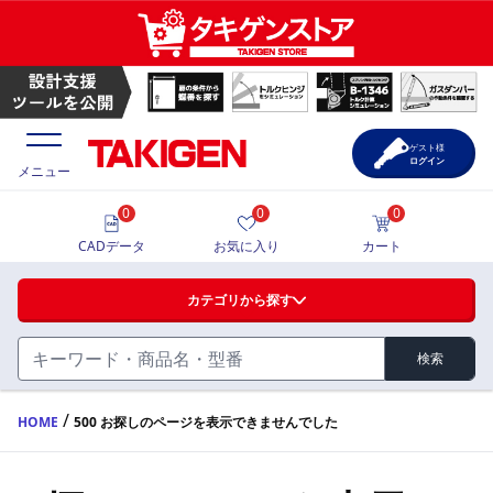
ゲスト様
ログイン
メニュー
0
0
0
価格一覧
CADデータ
お気に入り
カート
選定ツール
カテゴリから探す
製品カタログ
検索
ハンドル・取手・つまみ・周辺機器
FA・A
CAD一覧
/
HOME
500 お探しのページを表示できませんでした
蝶番・ステー・周辺機器
サポート・お問合せ
FB・B