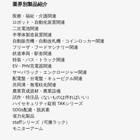
業界別製品紹介
医療・福祉・介護関連
ロボット・自動化装置関連
二次電池関連
半導体製造装置関連
自動販売機・自動改札機・コインロッカー関連
フリーザ・フードマシナリー関連
鉄道車両・駅舎関連
特装・バス・トラック関連
EV・PHV充電器関連
サーバラック・エンクロージャー関連
配電盤・分電盤・キュービクル関連
共同溝・無電柱化関連
農業育成資材・農業設備
試作・特注品（ないものは作ればいい）
ハイセキュリティ錠前 TAKシリーズ
SDGs配慮・脱炭素
省力化製品
staffシリーズ（可搬ラック）
モニターアーム