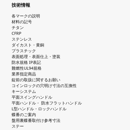
技術情報
各マークの説明
材料の記号
チタン
CFRP
ステンレス
ダイカスト・⻩銅
プラスチック
表面処理・表面仕上・塗装
防⽔規格 IP表記
難燃性UL94規格
業界指定商品
錠前の取扱に関するお願い
コインロックの⽳明け⼨法の互換性
キーシステム
平⾯スイングハンドル
平⾯ハンドル・ 防⽔フラットハンドル
L型ハンドル・ロックハンドル
蝶番のご案内
盤⽤裏蝶番取付け参考⼨法
ステー