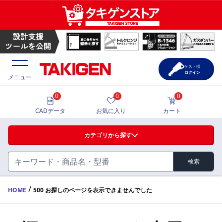
ゲスト様
ログイン
メニュー
0
0
0
価格一覧
CADデータ
お気に入り
カート
選定ツール
カテゴリから探す
製品カタログ
検索
ハンドル・取手・つまみ・周辺機器
FA・A
CAD一覧
/
HOME
500 お探しのページを表示できませんでした
蝶番・ステー・周辺機器
サポート・お問合せ
FB・B