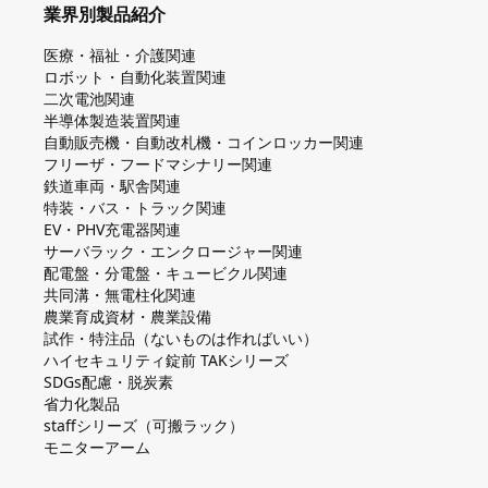
業界別製品紹介
医療・福祉・介護関連
ロボット・自動化装置関連
二次電池関連
半導体製造装置関連
自動販売機・自動改札機・コインロッカー関連
フリーザ・フードマシナリー関連
鉄道車両・駅舎関連
特装・バス・トラック関連
EV・PHV充電器関連
サーバラック・エンクロージャー関連
配電盤・分電盤・キュービクル関連
共同溝・無電柱化関連
農業育成資材・農業設備
試作・特注品（ないものは作ればいい）
ハイセキュリティ錠前 TAKシリーズ
SDGs配慮・脱炭素
省力化製品
staffシリーズ（可搬ラック）
モニターアーム