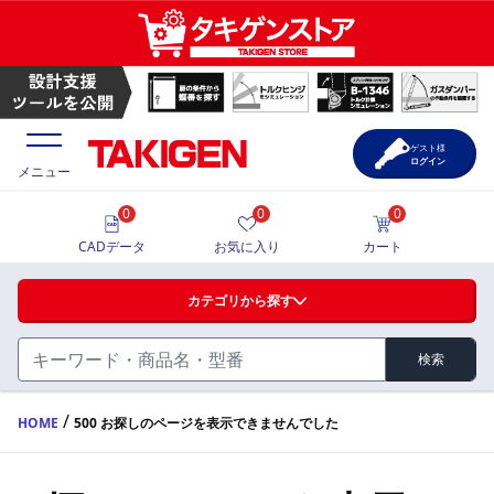
ゲスト様
ログイン
メニュー
0
0
0
価格一覧
CADデータ
お気に入り
カート
選定ツール
カテゴリから探す
製品カタログ
検索
ハンドル・取手・つまみ・周辺機器
FA・A
CAD一覧
/
HOME
500 お探しのページを表示できませんでした
蝶番・ステー・周辺機器
サポート・お問合せ
FB・B