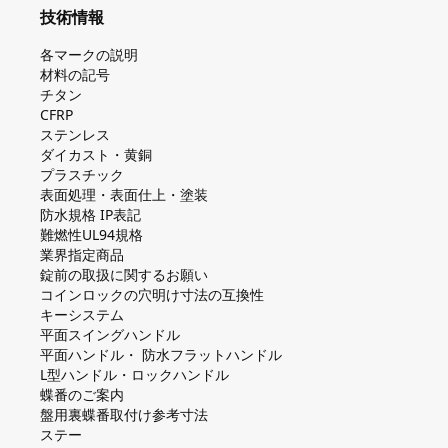
技術情報
各マークの説明
材料の記号
チタン
CFRP
ステンレス
ダイカスト・⻩銅
プラスチック
表面処理・表面仕上・塗装
防⽔規格 IP表記
難燃性UL94規格
業界指定商品
錠前の取扱に関するお願い
コインロックの⽳明け⼨法の互換性
キーシステム
平⾯スイングハンドル
平⾯ハンドル・ 防⽔フラットハンドル
L型ハンドル・ロックハンドル
蝶番のご案内
盤⽤裏蝶番取付け参考⼨法
ステー