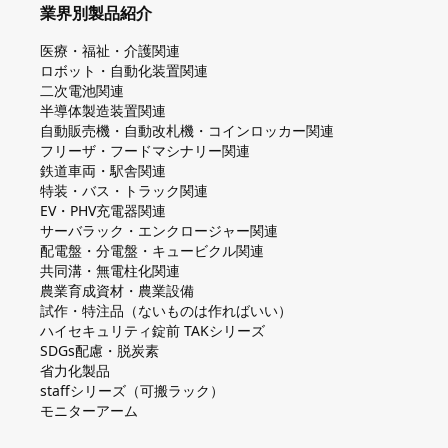
業界別製品紹介
医療・福祉・介護関連
ロボット・自動化装置関連
二次電池関連
半導体製造装置関連
自動販売機・自動改札機・コインロッカー関連
フリーザ・フードマシナリー関連
鉄道車両・駅舎関連
特装・バス・トラック関連
EV・PHV充電器関連
サーバラック・エンクロージャー関連
配電盤・分電盤・キュービクル関連
共同溝・無電柱化関連
農業育成資材・農業設備
試作・特注品（ないものは作ればいい）
ハイセキュリティ錠前 TAKシリーズ
SDGs配慮・脱炭素
省力化製品
staffシリーズ（可搬ラック）
モニターアーム