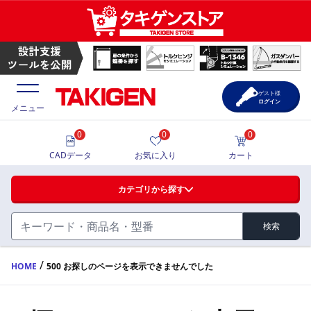
ゲスト様
ログイン
メニュー
0
0
0
価格一覧
CADデータ
お気に入り
カート
選定ツール
カテゴリから探す
製品カタログ
検索
ハンドル・取手・つまみ・周辺機器
FA・A
CAD一覧
/
HOME
500 お探しのページを表示できませんでした
蝶番・ステー・周辺機器
サポート・お問合せ
FB・B