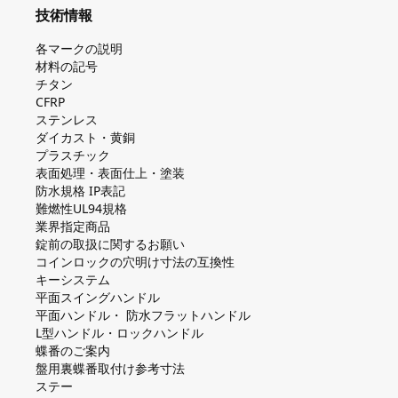
技術情報
各マークの説明
材料の記号
チタン
CFRP
ステンレス
ダイカスト・⻩銅
プラスチック
表面処理・表面仕上・塗装
防⽔規格 IP表記
難燃性UL94規格
業界指定商品
錠前の取扱に関するお願い
コインロックの⽳明け⼨法の互換性
キーシステム
平⾯スイングハンドル
平⾯ハンドル・ 防⽔フラットハンドル
L型ハンドル・ロックハンドル
蝶番のご案内
盤⽤裏蝶番取付け参考⼨法
ステー