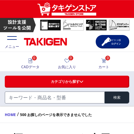
ゲスト様
ログイン
メニュー
0
0
0
価格一覧
CADデータ
お気に入り
カート
選定ツール
カテゴリから探す
製品カタログ
検索
ハンドル・取手・つまみ・周辺機器
FA・A
CAD一覧
/
HOME
500 お探しのページを表示できませんでした
蝶番・ステー・周辺機器
サポート・お問合せ
FB・B