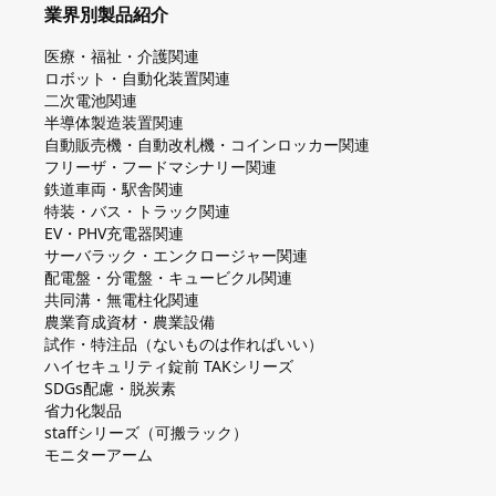
業界別製品紹介
医療・福祉・介護関連
ロボット・自動化装置関連
二次電池関連
半導体製造装置関連
自動販売機・自動改札機・コインロッカー関連
フリーザ・フードマシナリー関連
鉄道車両・駅舎関連
特装・バス・トラック関連
EV・PHV充電器関連
サーバラック・エンクロージャー関連
配電盤・分電盤・キュービクル関連
共同溝・無電柱化関連
農業育成資材・農業設備
試作・特注品（ないものは作ればいい）
ハイセキュリティ錠前 TAKシリーズ
SDGs配慮・脱炭素
省力化製品
staffシリーズ（可搬ラック）
モニターアーム