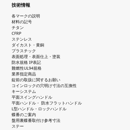
技術情報
各マークの説明
材料の記号
チタン
CFRP
ステンレス
ダイカスト・⻩銅
プラスチック
表面処理・表面仕上・塗装
防⽔規格 IP表記
難燃性UL94規格
業界指定商品
錠前の取扱に関するお願い
コインロックの⽳明け⼨法の互換性
キーシステム
平⾯スイングハンドル
平⾯ハンドル・ 防⽔フラットハンドル
L型ハンドル・ロックハンドル
蝶番のご案内
盤⽤裏蝶番取付け参考⼨法
ステー