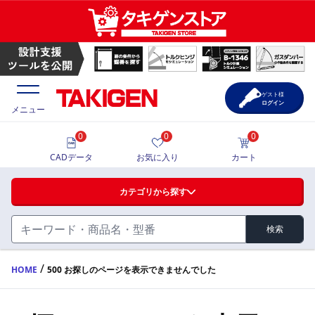
ゲスト様
ログイン
メニュー
0
0
0
価格一覧
CADデータ
お気に入り
カート
選定ツール
カテゴリから探す
製品カタログ
検索
ハンドル・取手・つまみ・周辺機器
FA・A
CAD一覧
/
HOME
500 お探しのページを表示できませんでした
蝶番・ステー・周辺機器
サポート・お問合せ
FB・B