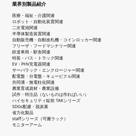
業界別製品紹介
医療・福祉・介護関連
ロボット・自動化装置関連
二次電池関連
半導体製造装置関連
自動販売機・自動改札機・コインロッカー関連
フリーザ・フードマシナリー関連
鉄道車両・駅舎関連
特装・バス・トラック関連
EV・PHV充電器関連
サーバラック・エンクロージャー関連
配電盤・分電盤・キュービクル関連
共同溝・無電柱化関連
農業育成資材・農業設備
試作・特注品（ないものは作ればいい）
ハイセキュリティ錠前 TAKシリーズ
SDGs配慮・脱炭素
省力化製品
staffシリーズ（可搬ラック）
モニターアーム