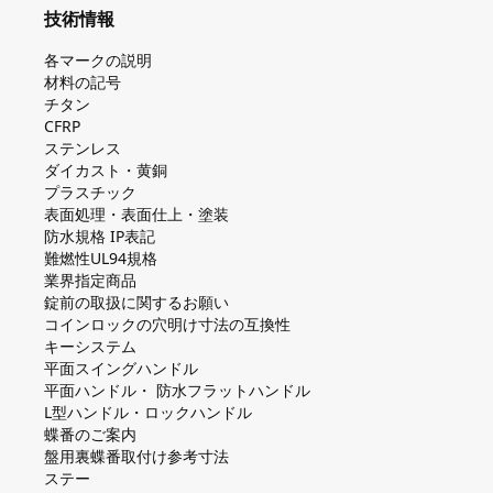
技術情報
各マークの説明
材料の記号
チタン
CFRP
ステンレス
ダイカスト・⻩銅
プラスチック
表面処理・表面仕上・塗装
防⽔規格 IP表記
難燃性UL94規格
業界指定商品
錠前の取扱に関するお願い
コインロックの⽳明け⼨法の互換性
キーシステム
平⾯スイングハンドル
平⾯ハンドル・ 防⽔フラットハンドル
L型ハンドル・ロックハンドル
蝶番のご案内
盤⽤裏蝶番取付け参考⼨法
ステー