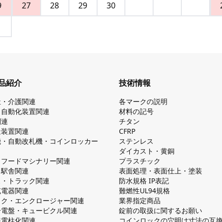
9
27
28
29
30
品紹介
技術情報
祉・介護関連
各マークの説明
・自動化装置関連
材料の記号
関連
チタン
造装置関連
CFRP
機・自動改札機・コインロッカー
ステンレス
ダイカスト・⻩銅
・フードマシナリー関連
プラスチック
・駅舎関連
表面処理・表面仕上・塗装
ス・トラック関連
防⽔規格 IP表記
V充電器関連
難燃性UL94規格
ック・エンクロージャー関連
業界指定商品
分電盤・キュービクル関連
錠前の取扱に関するお願い
無電柱化関連
コインロックの⽳明け⼨法の互