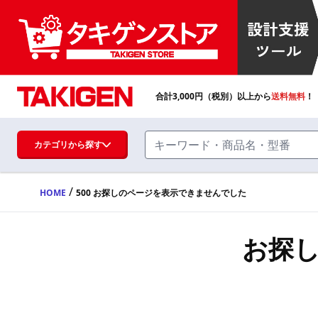
合計
3,000
円（税別）以上から
送料無料
！
カテゴリから探す
/
HOME
500 お探しのページを表示できませんでした
ハンドル・取手・つまみ・周辺機器
FA・A
お探
蝶番・ステー・周辺機器
FB・B
ファスナー・ラッチ錠・キャッチ・錠前
装置・周辺機器