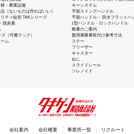
資材・農業設備
キーシステム
注品（ないものは作ればいい）
平⾯スイングハンドル
リティ錠前 TAKシリーズ
平⾯ハンドル・ 防⽔フラットハ
慮・脱炭素
L型ハンドル・ロックハンドル
品
蝶番のご案内
シリーズ（可搬ラック）
盤⽤裏蝶番取付け参考⼨法
アーム
ステー
フリーザー
キャスター
ねじ
スライドレール
ソレノイド
会社案内
会社概要
事業所一覧
リクルート