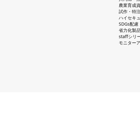
農業育成
試作・特
ハイセキュ
SDGs配
省力化製
staff
モニター