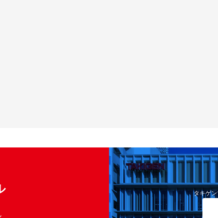
ル
タキゲン
く