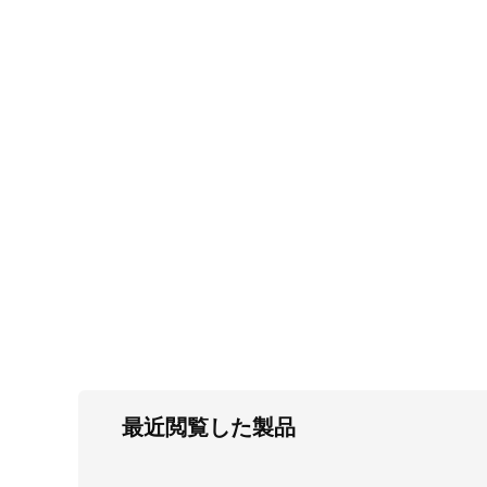
FC・C
電気錠・インターロック
L・LE
キースイッチ
S
キャスター・アジャスター・スライドレ
ール・モニターアーム
K・KC
断熱・ライト・ラック
FD・FE
最近閲覧した製品