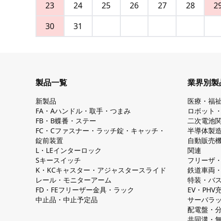
23
24
25
26
27
28
2
30
31
製品一覧
業界別製
新製品
医療・福
FA・Aハンドル・取手・つまみ
ロボット
FB・B蝶番・ステー
二次電池
FC・Cファスナー・ラッチ錠・キャッチ・
半導体製
錠前装置
自動販売
L・LEインターロック
関連
Sキースイッチ
フリーザ
K・KCキャスター・アジャスタースライド
鉄道車両
レール・モニターアーム
特装・バ
FD・FEフリーザー金具・ラック
EV・PH
中止品・中止予定品
サーバラ
配電盤・
共同溝・