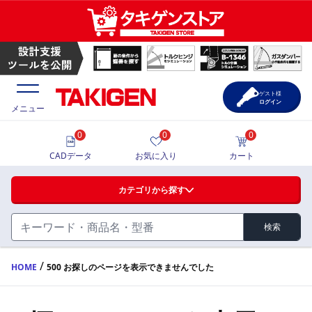
ゲスト様
ログイン
メニュー
0
0
0
価格一覧
CADデータ
お気に入り
カート
選定ツール
カテゴリから探す
製品カタログ
検索
ハンドル・取手・つまみ・周辺機器
FA・A
CAD一覧
/
HOME
500 お探しのページを表示できませんでした
蝶番・ステー・周辺機器
サポート・お問合せ
FB・B