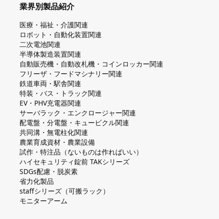
業界別製品紹介
医療・福祉・介護関連
ロボット・自動化装置関連
二次電池関連
半導体製造装置関連
自動販売機・自動改札機・コインロッカー関連
フリーザ・フードマシナリー関連
鉄道車両・駅舎関連
特装・バス・トラック関連
EV・PHV充電器関連
サーバラック・エンクロージャー関連
配電盤・分電盤・キュービクル関連
共同溝・無電柱化関連
農業育成資材・農業設備
試作・特注品（ないものは作ればいい）
ハイセキュリティ錠前 TAKシリーズ
SDGs配慮・脱炭素
省力化製品
staffシリーズ（可搬ラック）
モニターアーム