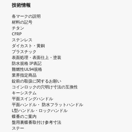
技術情報
各マークの説明
材料の記号
チタン
CFRP
ステンレス
ダイカスト・⻩銅
プラスチック
表面処理・表面仕上・塗装
防⽔規格 IP表記
難燃性UL94規格
業界指定商品
錠前の取扱に関するお願い
コインロックの⽳明け⼨法の互換性
キーシステム
平⾯スイングハンドル
平⾯ハンドル・ 防⽔フラットハンドル
L型ハンドル・ロックハンドル
蝶番のご案内
盤⽤裏蝶番取付け参考⼨法
ステー