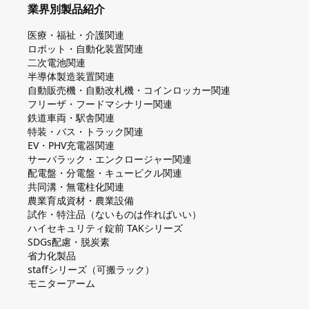
業界別製品紹介
医療・福祉・介護関連
ロボット・自動化装置関連
二次電池関連
半導体製造装置関連
自動販売機・自動改札機・コインロッカー関連
フリーザ・フードマシナリー関連
鉄道車両・駅舎関連
特装・バス・トラック関連
EV・PHV充電器関連
サーバラック・エンクロージャー関連
配電盤・分電盤・キュービクル関連
共同溝・無電柱化関連
農業育成資材・農業設備
試作・特注品（ないものは作ればいい）
ハイセキュリティ錠前 TAKシリーズ
SDGs配慮・脱炭素
省力化製品
staffシリーズ（可搬ラック）
モニターアーム