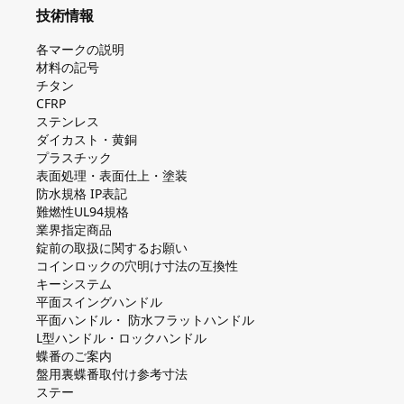
技術情報
各マークの説明
材料の記号
チタン
CFRP
ステンレス
ダイカスト・⻩銅
プラスチック
表面処理・表面仕上・塗装
防⽔規格 IP表記
難燃性UL94規格
業界指定商品
錠前の取扱に関するお願い
コインロックの⽳明け⼨法の互換性
キーシステム
平⾯スイングハンドル
平⾯ハンドル・ 防⽔フラットハンドル
L型ハンドル・ロックハンドル
蝶番のご案内
盤⽤裏蝶番取付け参考⼨法
ステー