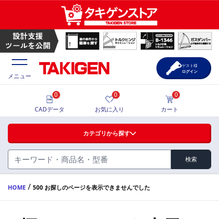
ゲスト様
ログイン
メニュー
0
0
0
価格一覧
CADデータ
お気に入り
カート
選定ツール
カテゴリから探す
製品カタログ
検索
ハンドル・取手・つまみ・周辺機器
FA・A
CAD一覧
/
HOME
500 お探しのページを表示できませんでした
蝶番・ステー・周辺機器
サポート・お問合せ
FB・B