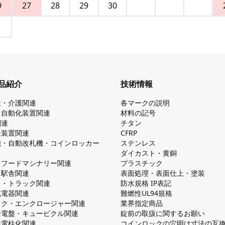
9
27
28
29
30
品紹介
技術情報
祉・介護関連
各マークの説明
・自動化装置関連
材料の記号
関連
チタン
造装置関連
CFRP
機・自動改札機・コインロッカー
ステンレス
ダイカスト・⻩銅
・フードマシナリー関連
プラスチック
・駅舎関連
表面処理・表面仕上・塗装
ス・トラック関連
防⽔規格 IP表記
V充電器関連
難燃性UL94規格
ック・エンクロージャー関連
業界指定商品
分電盤・キュービクル関連
錠前の取扱に関するお願い
無電柱化関連
コインロックの⽳明け⼨法の互