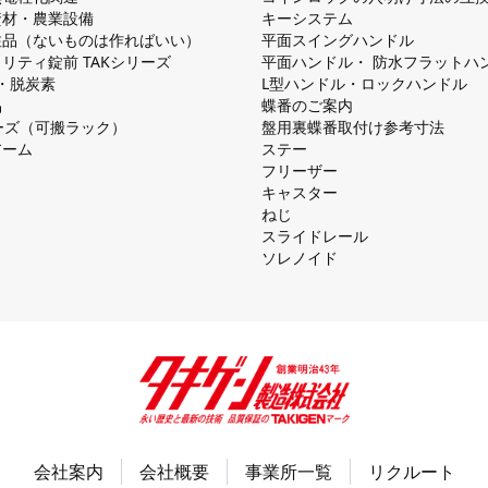
資材・農業設備
キーシステム
注品（ないものは作ればいい）
平⾯スイングハンドル
リティ錠前 TAKシリーズ
平⾯ハンドル・ 防⽔フラットハ
慮・脱炭素
L型ハンドル・ロックハンドル
品
蝶番のご案内
シリーズ（可搬ラック）
盤⽤裏蝶番取付け参考⼨法
アーム
ステー
フリーザー
キャスター
ねじ
スライドレール
ソレノイド
会社案内
会社概要
事業所一覧
リクルート