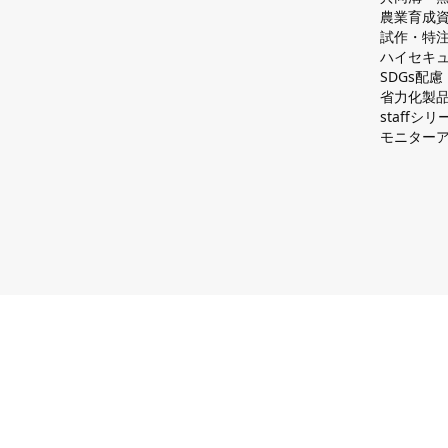
農業育成
試作・特
ハイセキュ
SDGs配
省力化製
staff
モニター