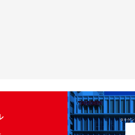
ル
タキゲン
く