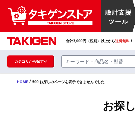
合計
3,000
円（税別）以上から
送料無料
！
カテゴリから探す
/
HOME
500 お探しのページを表示できませんでした
ハンドル・取手・つまみ・周辺機器
FA・A
お探
蝶番・ステー・周辺機器
FB・B
ファスナー・ラッチ錠・キャッチ・錠前
装置・周辺機器