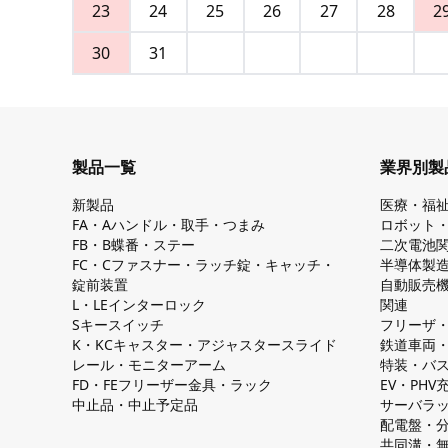
23
24
25
26
27
28
2
30
31
製品一覧
業界別製
新製品
医療・福
FA・Aハンドル・取手・つまみ
ロボット
FB・B蝶番・ステー
二次電池
FC・Cファスナー・ラッチ錠・キャッチ・
半導体製
錠前装置
自動販売
L・LEインターロック
関連
Sキースイッチ
フリーザ
K・KCキャスター・アジャスタースライド
鉄道車両
レール・モニターアーム
特装・バ
FD・FEフリーザー金具・ラック
EV・PH
中止品・中止予定品
サーバラ
配電盤・
共同溝・