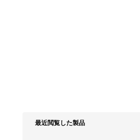
FC・C
電気錠・インターロック
L・LE
キースイッチ
S
キャスター・アジャスター・スライドレ
ール・モニターアーム
K・KC
断熱・ライト・ラック
FD・FE
最近閲覧した製品