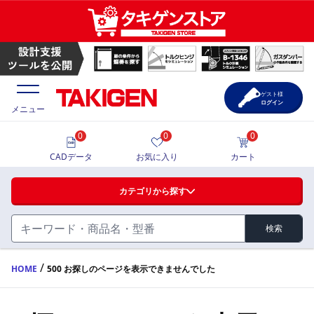
ゲスト様
ログイン
メニュー
0
0
0
価格一覧
CADデータ
お気に入り
カート
選定ツール
カテゴリから探す
製品カタログ
検索
ハンドル・取手・つまみ・周辺機器
FA・A
CAD一覧
/
HOME
500 お探しのページを表示できませんでした
蝶番・ステー・周辺機器
サポート・お問合せ
FB・B