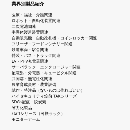
業界別製品紹介
医療・福祉・介護関連
ロボット・自動化装置関連
二次電池関連
半導体製造装置関連
自動販売機・自動改札機・コインロッカー関連
フリーザ・フードマシナリー関連
鉄道車両・駅舎関連
特装・バス・トラック関連
EV・PHV充電器関連
サーバラック・エンクロージャー関連
配電盤・分電盤・キュービクル関連
共同溝・無電柱化関連
農業育成資材・農業設備
試作・特注品（ないものは作ればいい）
ハイセキュリティ錠前 TAKシリーズ
SDGs配慮・脱炭素
省力化製品
staffシリーズ（可搬ラック）
モニターアーム