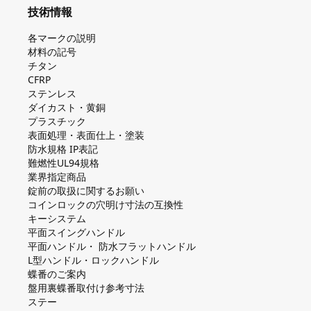
技術情報
各マークの説明
材料の記号
チタン
CFRP
ステンレス
ダイカスト・⻩銅
プラスチック
表面処理・表面仕上・塗装
防⽔規格 IP表記
難燃性UL94規格
業界指定商品
錠前の取扱に関するお願い
コインロックの⽳明け⼨法の互換性
キーシステム
平⾯スイングハンドル
平⾯ハンドル・ 防⽔フラットハンドル
L型ハンドル・ロックハンドル
蝶番のご案内
盤⽤裏蝶番取付け参考⼨法
ステー