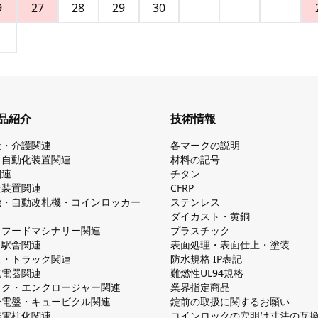
9
27
28
29
30
品紹介
技術情報
祉・介護関連
各マークの説明
・自動化装置関連
材料の記号
関連
チタン
造装置関連
CFRP
機・自動改札機・コインロッカー
ステンレス
ダイカスト・⻩銅
・フードマシナリー関連
プラスチック
・駅舎関連
表面処理・表面仕上・塗装
ス・トラック関連
防⽔規格 IP表記
V充電器関連
難燃性UL94規格
ック・エンクロージャー関連
業界指定商品
分電盤・キュービクル関連
錠前の取扱に関するお願い
無電柱化関連
コインロックの⽳明け⼨法の互