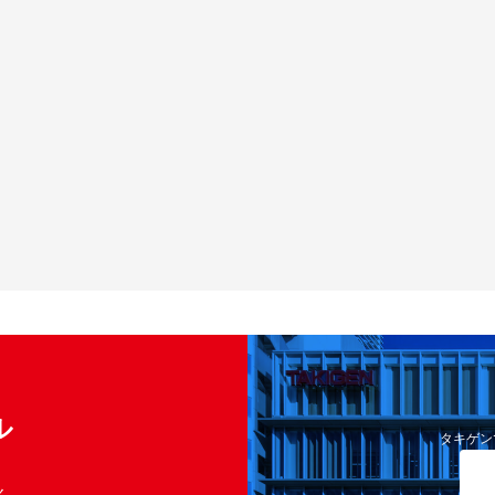
ル
タキゲン
く