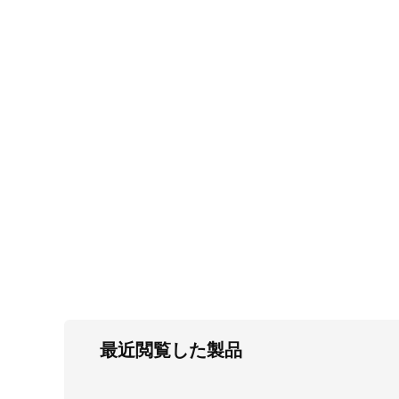
FC・C
電気錠・インターロック
L・LE
キースイッチ
S
キャスター・アジャスター・スライドレ
ール・モニターアーム
K・KC
断熱・ライト・ラック
FD・FE
最近閲覧した製品