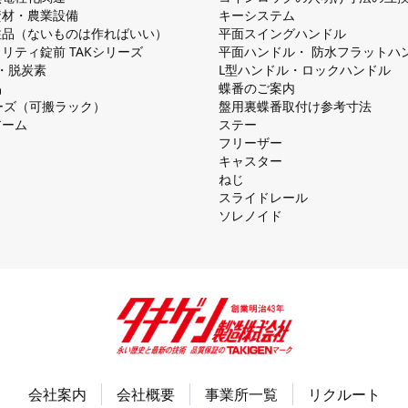
資材・農業設備
キーシステム
注品（ないものは作ればいい）
平⾯スイングハンドル
リティ錠前 TAKシリーズ
平⾯ハンドル・ 防⽔フラットハ
慮・脱炭素
L型ハンドル・ロックハンドル
品
蝶番のご案内
シリーズ（可搬ラック）
盤⽤裏蝶番取付け参考⼨法
アーム
ステー
フリーザー
キャスター
ねじ
スライドレール
ソレノイド
会社案内
会社概要
事業所一覧
リクルート