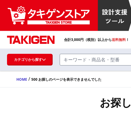
合計
3,000
円（税別）以上から
送料無料
！
カテゴリから探す
/
HOME
500 お探しのページを表示できませんでした
ハンドル・取手・つまみ・周辺機器
FA・A
お探
蝶番・ステー・周辺機器
FB・B
ファスナー・ラッチ錠・キャッチ・錠前
装置・周辺機器