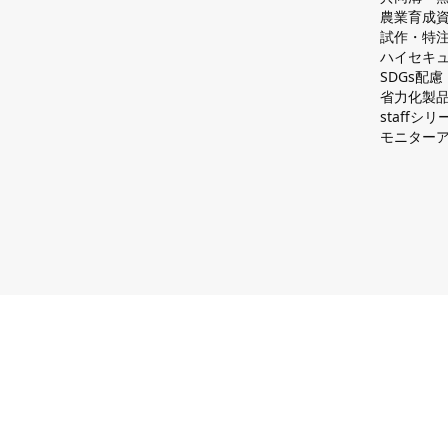
農業育成
試作・特
ハイセキュ
SDGs配
省力化製
staff
モニター