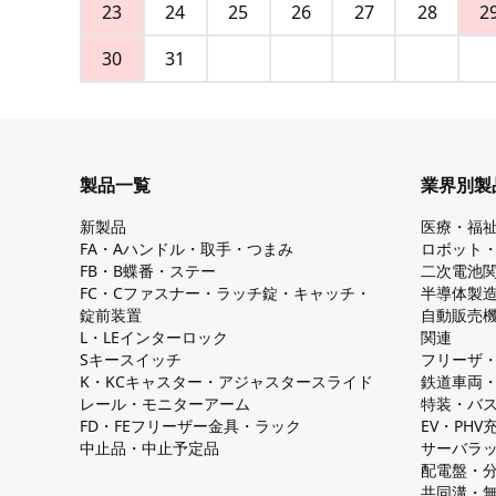
23
24
25
26
27
28
2
30
31
製品一覧
業界別製
新製品
医療・福
FA・Aハンドル・取手・つまみ
ロボット
FB・B蝶番・ステー
二次電池
FC・Cファスナー・ラッチ錠・キャッチ・
半導体製
錠前装置
自動販売
L・LEインターロック
関連
Sキースイッチ
フリーザ
K・KCキャスター・アジャスタースライド
鉄道車両
レール・モニターアーム
特装・バ
FD・FEフリーザー金具・ラック
EV・PH
中止品・中止予定品
サーバラ
配電盤・
共同溝・