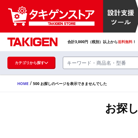
合計
3,000
円（税別）以上から
送料無料
！
カテゴリから探す
/
HOME
500 お探しのページを表示できませんでした
ハンドル・取手・つまみ・周辺機器
FA・A
お探
蝶番・ステー・周辺機器
FB・B
ファスナー・ラッチ錠・キャッチ・錠前
装置・周辺機器