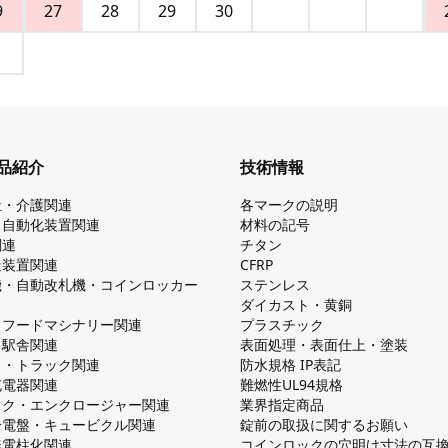
9
27
28
29
30
品紹介
技術情報
祉・介護関連
各マークの説明
・自動化装置関連
材料の記号
関連
チタン
造装置関連
CFRP
機・自動改札機・コインロッカー
ステンレス
ダイカスト・⻩銅
・フードマシナリー関連
プラスチック
・駅舎関連
表面処理・表面仕上・塗装
ス・トラック関連
防⽔規格 IP表記
V充電器関連
難燃性UL94規格
ック・エンクロージャー関連
業界指定商品
分電盤・キュービクル関連
錠前の取扱に関するお願い
無電柱化関連
コインロックの⽳明け⼨法の互