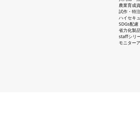
農業育成
試作・特
ハイセキュ
SDGs配
省力化製
staff
モニター