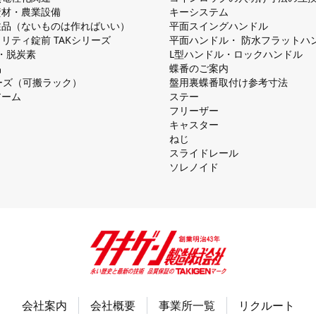
資材・農業設備
キーシステム
注品（ないものは作ればいい）
平⾯スイングハンドル
リティ錠前 TAKシリーズ
平⾯ハンドル・ 防⽔フラットハ
慮・脱炭素
L型ハンドル・ロックハンドル
品
蝶番のご案内
シリーズ（可搬ラック）
盤⽤裏蝶番取付け参考⼨法
アーム
ステー
フリーザー
キャスター
ねじ
スライドレール
ソレノイド
会社案内
会社概要
事業所一覧
リクルート