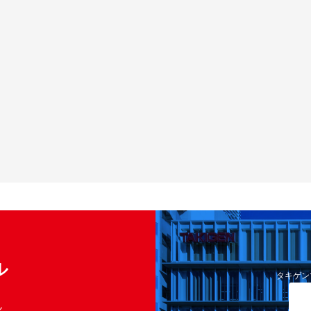
ル
タキゲン
く