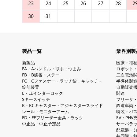
23
24
25
26
27
28
2
30
31
製品一覧
業界別製
新製品
医療・福
FA・Aハンドル・取手・つまみ
ロボット
FB・B蝶番・ステー
二次電池
FC・Cファスナー・ラッチ錠・キャッチ・
半導体製
錠前装置
自動販売
L・LEインターロック
関連
Sキースイッチ
フリーザ
K・KCキャスター・アジャスタースライド
鉄道車両
レール・モニターアーム
特装・バ
FD・FEフリーザー金具・ラック
EV・PH
中止品・中止予定品
サーバラ
配電盤・
共同溝・