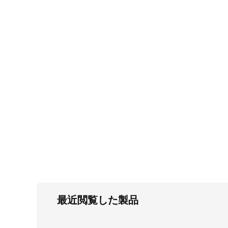
FC・C
電気錠・インターロック
L・LE
キースイッチ
S
キャスター・アジャスター・スライドレ
ール・モニターアーム
K・KC
断熱・ライト・ラック
FD・FE
最近閲覧した製品