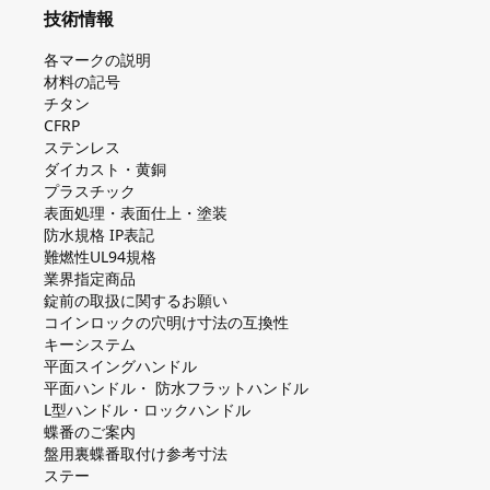
技術情報
各マークの説明
材料の記号
チタン
CFRP
ステンレス
ダイカスト・⻩銅
プラスチック
表面処理・表面仕上・塗装
防⽔規格 IP表記
難燃性UL94規格
業界指定商品
錠前の取扱に関するお願い
コインロックの⽳明け⼨法の互換性
キーシステム
平⾯スイングハンドル
平⾯ハンドル・ 防⽔フラットハンドル
L型ハンドル・ロックハンドル
蝶番のご案内
盤⽤裏蝶番取付け参考⼨法
ステー