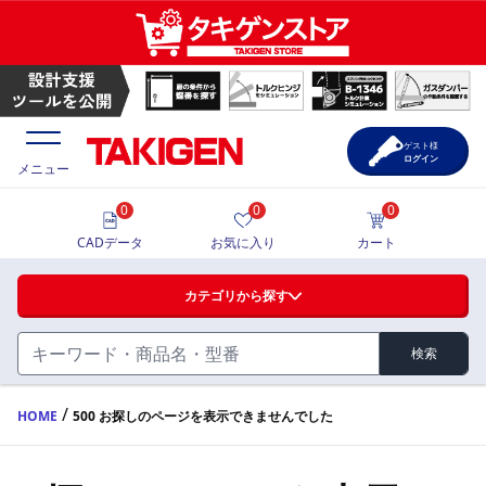
ゲスト様
ログイン
メニュー
0
0
0
価格一覧
CADデータ
お気に入り
カート
選定ツール
カテゴリから探す
製品カタログ
検索
ハンドル・取手・つまみ・周辺機器
FA・A
CAD一覧
/
HOME
500 お探しのページを表示できませんでした
蝶番・ステー・周辺機器
サポート・お問合せ
FB・B