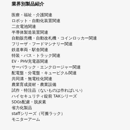
業界別製品紹介
医療・福祉・介護関連
ロボット・自動化装置関連
二次電池関連
半導体製造装置関連
自動販売機・自動改札機・コインロッカー関連
フリーザ・フードマシナリー関連
鉄道車両・駅舎関連
特装・バス・トラック関連
EV・PHV充電器関連
サーバラック・エンクロージャー関連
配電盤・分電盤・キュービクル関連
共同溝・無電柱化関連
農業育成資材・農業設備
試作・特注品（ないものは作ればいい）
ハイセキュリティ錠前 TAKシリーズ
SDGs配慮・脱炭素
省力化製品
staffシリーズ（可搬ラック）
モニターアーム