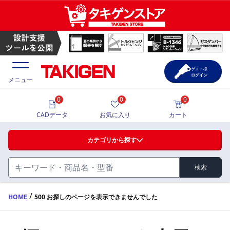
ゲスト様
ログイン
メニュー
0
0
0
価格一覧
CADデータ
お気に入り
カート
選定ツール
カテゴリから探す
製品カタログ
検索
ハンドル・取手・つまみ・周辺機器
FA・A
CAD一覧
/
HOME
500 お探しのページを表示できませんでした
蝶番・ステー・周辺機器
サポート・お問合せ
FB・B