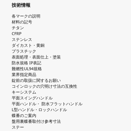
技術情報
各マークの説明
材料の記号
チタン
CFRP
ステンレス
ダイカスト・⻩銅
プラスチック
表面処理・表面仕上・塗装
防⽔規格 IP表記
難燃性UL94規格
業界指定商品
錠前の取扱に関するお願い
コインロックの⽳明け⼨法の互換性
キーシステム
平⾯スイングハンドル
平⾯ハンドル・ 防⽔フラットハンドル
L型ハンドル・ロックハンドル
蝶番のご案内
盤⽤裏蝶番取付け参考⼨法
ステー