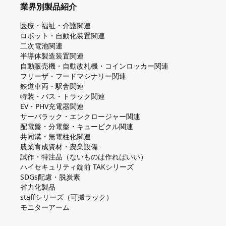
業界別製品紹介
医療・福祉・介護関連
ロボット・自動化装置関連
二次電池関連
半導体製造装置関連
自動販売機・自動改札機・コインロッカー関連
フリーザ・フードマシナリー関連
鉄道車両・駅舎関連
特装・バス・トラック関連
EV・PHV充電器関連
サーバラック・エンクロージャー関連
配電盤・分電盤・キュービクル関連
共同溝・無電柱化関連
農業育成資材・農業設備
試作・特注品（ないものは作ればいい）
ハイセキュリティ錠前 TAKシリーズ
SDGs配慮・脱炭素
省力化製品
staffシリーズ（可搬ラック）
モニターアーム