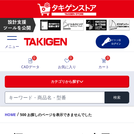
ゲスト様
ログイン
メニュー
0
0
0
価格一覧
CADデータ
お気に入り
カート
選定ツール
カテゴリから探す
製品カタログ
検索
ハンドル・取手・つまみ・周辺機器
FA・A
CAD一覧
/
HOME
500 お探しのページを表示できませんでした
蝶番・ステー・周辺機器
サポート・お問合せ
FB・B