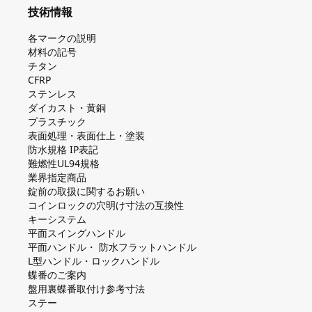
技術情報
各マークの説明
材料の記号
チタン
CFRP
ステンレス
ダイカスト・⻩銅
プラスチック
表面処理・表面仕上・塗装
防⽔規格 IP表記
難燃性UL94規格
業界指定商品
錠前の取扱に関するお願い
コインロックの⽳明け⼨法の互換性
キーシステム
平⾯スイングハンドル
平⾯ハンドル・ 防⽔フラットハンドル
L型ハンドル・ロックハンドル
蝶番のご案内
盤⽤裏蝶番取付け参考⼨法
ステー