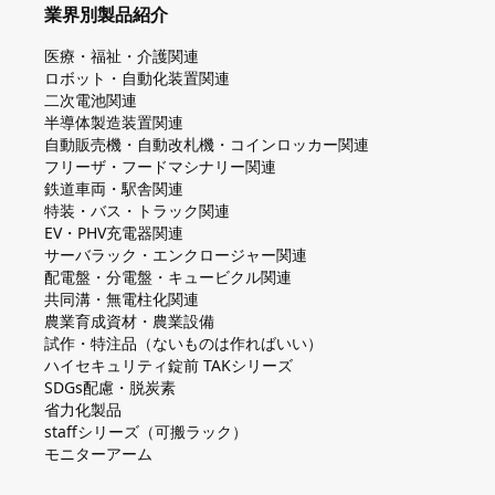
業界別製品紹介
医療・福祉・介護関連
ロボット・自動化装置関連
二次電池関連
半導体製造装置関連
自動販売機・自動改札機・コインロッカー関連
フリーザ・フードマシナリー関連
鉄道車両・駅舎関連
特装・バス・トラック関連
EV・PHV充電器関連
サーバラック・エンクロージャー関連
配電盤・分電盤・キュービクル関連
共同溝・無電柱化関連
農業育成資材・農業設備
試作・特注品（ないものは作ればいい）
ハイセキュリティ錠前 TAKシリーズ
SDGs配慮・脱炭素
省力化製品
staffシリーズ（可搬ラック）
モニターアーム