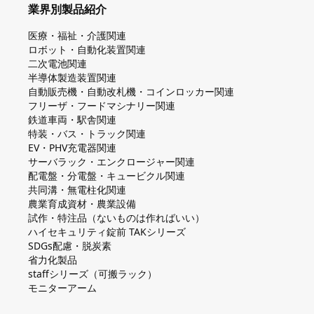
業界別製品紹介
医療・福祉・介護関連
ロボット・自動化装置関連
二次電池関連
半導体製造装置関連
自動販売機・自動改札機・コインロッカー関連
フリーザ・フードマシナリー関連
鉄道車両・駅舎関連
特装・バス・トラック関連
EV・PHV充電器関連
サーバラック・エンクロージャー関連
配電盤・分電盤・キュービクル関連
共同溝・無電柱化関連
農業育成資材・農業設備
試作・特注品（ないものは作ればいい）
ハイセキュリティ錠前 TAKシリーズ
SDGs配慮・脱炭素
省力化製品
staffシリーズ（可搬ラック）
モニターアーム