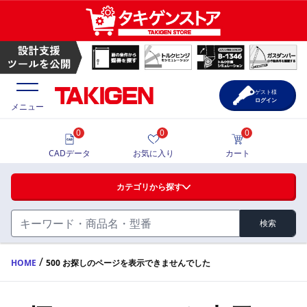
ゲスト様
ログイン
メニュー
0
0
0
価格一覧
CADデータ
お気に入り
カート
選定ツール
カテゴリから探す
製品カタログ
検索
ハンドル・取手・つまみ・周辺機器
FA・A
CAD一覧
/
HOME
500 お探しのページを表示できませんでした
蝶番・ステー・周辺機器
サポート・お問合せ
FB・B