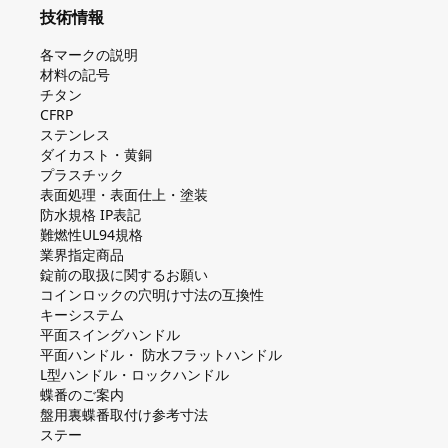
技術情報
各マークの説明
材料の記号
チタン
CFRP
ステンレス
ダイカスト・⻩銅
プラスチック
表面処理・表面仕上・塗装
防⽔規格 IP表記
難燃性UL94規格
業界指定商品
錠前の取扱に関するお願い
コインロックの⽳明け⼨法の互換性
キーシステム
平⾯スイングハンドル
平⾯ハンドル・ 防⽔フラットハンドル
L型ハンドル・ロックハンドル
蝶番のご案内
盤⽤裏蝶番取付け参考⼨法
ステー