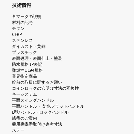
技術情報
各マークの説明
材料の記号
チタン
CFRP
ステンレス
ダイカスト・⻩銅
プラスチック
表面処理・表面仕上・塗装
防⽔規格 IP表記
難燃性UL94規格
業界指定商品
錠前の取扱に関するお願い
コインロックの⽳明け⼨法の互換性
キーシステム
平⾯スイングハンドル
平⾯ハンドル・ 防⽔フラットハンドル
L型ハンドル・ロックハンドル
蝶番のご案内
盤⽤裏蝶番取付け参考⼨法
ステー