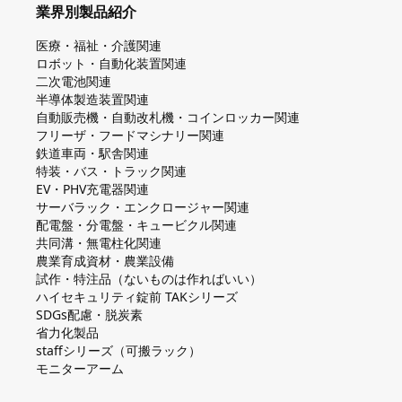
業界別製品紹介
医療・福祉・介護関連
ロボット・自動化装置関連
二次電池関連
半導体製造装置関連
自動販売機・自動改札機・コインロッカー関連
フリーザ・フードマシナリー関連
鉄道車両・駅舎関連
特装・バス・トラック関連
EV・PHV充電器関連
サーバラック・エンクロージャー関連
配電盤・分電盤・キュービクル関連
共同溝・無電柱化関連
農業育成資材・農業設備
試作・特注品（ないものは作ればいい）
ハイセキュリティ錠前 TAKシリーズ
SDGs配慮・脱炭素
省力化製品
staffシリーズ（可搬ラック）
モニターアーム