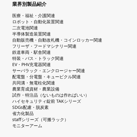
業界別製品紹介
医療・福祉・介護関連
ロボット・自動化装置関連
二次電池関連
半導体製造装置関連
自動販売機・自動改札機・コインロッカー関連
フリーザ・フードマシナリー関連
鉄道車両・駅舎関連
特装・バス・トラック関連
EV・PHV充電器関連
サーバラック・エンクロージャー関連
配電盤・分電盤・キュービクル関連
共同溝・無電柱化関連
農業育成資材・農業設備
試作・特注品（ないものは作ればいい）
ハイセキュリティ錠前 TAKシリーズ
SDGs配慮・脱炭素
省力化製品
staffシリーズ（可搬ラック）
モニターアーム