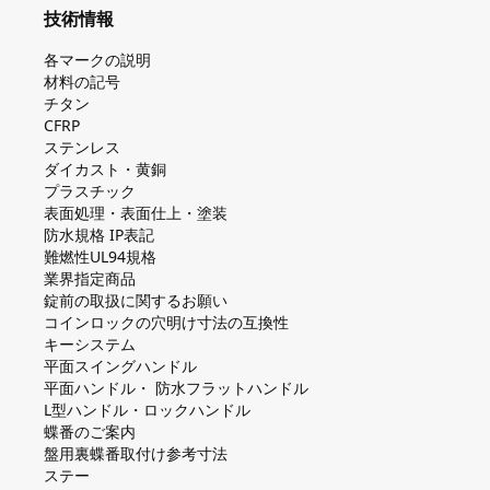
技術情報
各マークの説明
材料の記号
チタン
CFRP
ステンレス
ダイカスト・⻩銅
プラスチック
表面処理・表面仕上・塗装
防⽔規格 IP表記
難燃性UL94規格
業界指定商品
錠前の取扱に関するお願い
コインロックの⽳明け⼨法の互換性
キーシステム
平⾯スイングハンドル
平⾯ハンドル・ 防⽔フラットハンドル
L型ハンドル・ロックハンドル
蝶番のご案内
盤⽤裏蝶番取付け参考⼨法
ステー