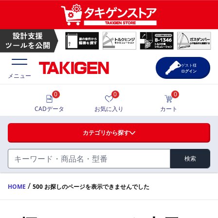
ゲスト様
ログイン
メニュー
0
0
0
価格一覧
CADデータ
お気に入り
カート
選定ツール
カテゴリから探す
製品カタログ
検索
ハンドル・取手・つまみ・周辺機器
FA・A
CAD一覧
/
HOME
500 お探しのページを表示できませんでした
蝶番・ステー・周辺機器
サポート・お問合せ
FB・B