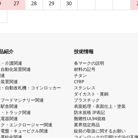
9
27
28
29
30
品紹介
技術情報
祉・介護関連
各マークの説明
・自動化装置関連
材料の記号
関連
チタン
造装置関連
CFRP
機・自動改札機・コインロッカー
ステンレス
ダイカスト・⻩銅
・フードマシナリー関連
プラスチック
・駅舎関連
表面処理・表面仕上・塗装
ス・トラック関連
防⽔規格 IP表記
V充電器関連
難燃性UL94規格
ック・エンクロージャー関連
業界指定商品
分電盤・キュービクル関連
錠前の取扱に関するお願い
無電柱化関連
コインロックの⽳明け⼨法の互