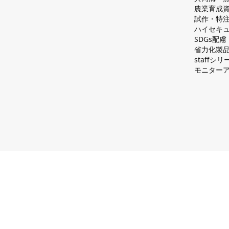
農業育成
試作・特
ハイセキュ
SDGs配
省力化製
staff
モニター