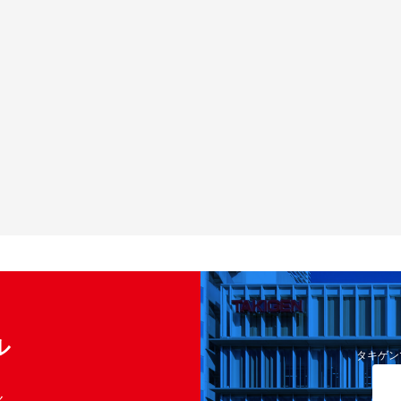
ル
タキゲン
く