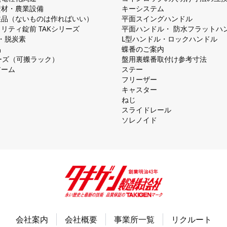
資材・農業設備
キーシステム
注品（ないものは作ればいい）
平⾯スイングハンドル
リティ錠前 TAKシリーズ
平⾯ハンドル・ 防⽔フラットハ
慮・脱炭素
L型ハンドル・ロックハンドル
品
蝶番のご案内
シリーズ（可搬ラック）
盤⽤裏蝶番取付け参考⼨法
アーム
ステー
フリーザー
キャスター
ねじ
スライドレール
ソレノイド
会社案内
会社概要
事業所一覧
リクルート