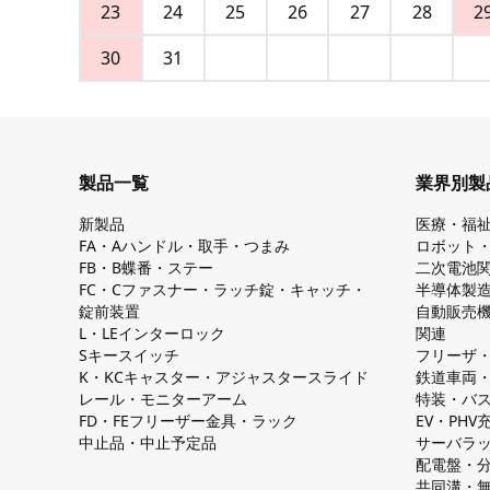
23
24
25
26
27
28
2
30
31
製品一覧
業界別製
新製品
医療・福
FA・Aハンドル・取手・つまみ
ロボット
FB・B蝶番・ステー
二次電池
FC・Cファスナー・ラッチ錠・キャッチ・
半導体製
錠前装置
自動販売
L・LEインターロック
関連
Sキースイッチ
フリーザ
K・KCキャスター・アジャスタースライド
鉄道車両
レール・モニターアーム
特装・バ
FD・FEフリーザー金具・ラック
EV・PH
中止品・中止予定品
サーバラ
配電盤・
共同溝・