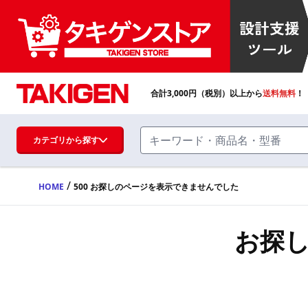
合計
3,000
円（税別）以上から
送料無料
！
カテゴリから探す
/
HOME
500 お探しのページを表示できませんでした
ハンドル・取手・つまみ・周辺機器
FA・A
お探
蝶番・ステー・周辺機器
FB・B
ファスナー・ラッチ錠・キャッチ・錠前
装置・周辺機器