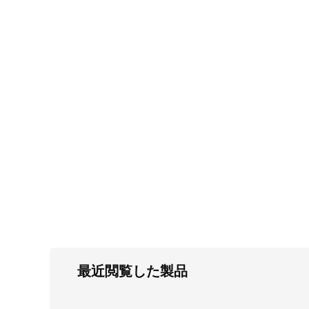
FC・C
電気錠・インターロック
L・LE
キースイッチ
S
キャスター・アジャスター・スライドレ
ール・モニターアーム
K・KC
断熱・ライト・ラック
FD・FE
最近閲覧した製品