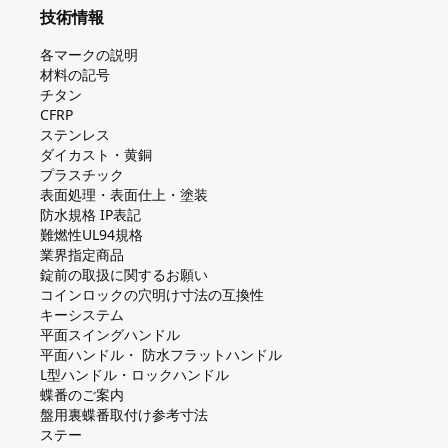
技術情報
各マークの説明
材料の記号
チタン
CFRP
ステンレス
ダイカスト・⻩銅
プラスチック
表面処理・表面仕上・塗装
防⽔規格 IP表記
難燃性UL94規格
業界指定商品
錠前の取扱に関するお願い
コインロックの⽳明け⼨法の互換性
キーシステム
平⾯スイングハンドル
平⾯ハンドル・ 防⽔フラットハンドル
L型ハンドル・ロックハンドル
蝶番のご案内
盤⽤裏蝶番取付け参考⼨法
ステー