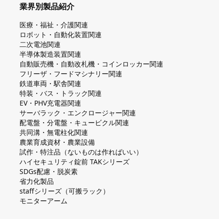
業界別製品紹介
医療・福祉・介護関連
ロボット・自動化装置関連
二次電池関連
半導体製造装置関連
自動販売機・自動改札機・コインロッカー関連
フリーザ・フードマシナリー関連
鉄道車両・駅舎関連
特装・バス・トラック関連
EV・PHV充電器関連
サーバラック・エンクロージャー関連
配電盤・分電盤・キュービクル関連
共同溝・無電柱化関連
農業育成資材・農業設備
試作・特注品（ないものは作ればいい）
ハイセキュリティ錠前 TAKシリーズ
SDGs配慮・脱炭素
省力化製品
staffシリーズ（可搬ラック）
モニターアーム