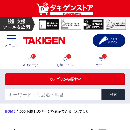
ゲスト様
ログイン
メニュー
0
0
0
価格一覧
CADデータ
お気に入り
カート
選定ツール
カテゴリから探す
製品カタログ
検索
ハンドル・取手・つまみ・周辺機器
FA・A
CAD一覧
/
HOME
500 お探しのページを表示できませんでした
蝶番・ステー・周辺機器
サポート・お問合せ
FB・B