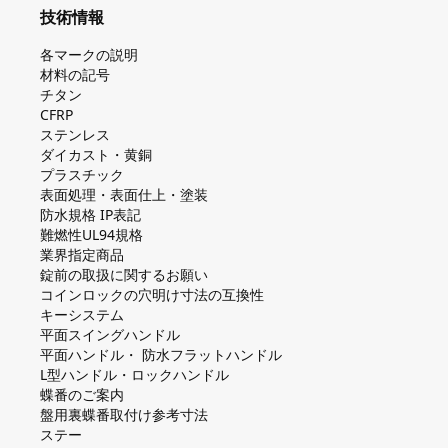
技術情報
各マークの説明
材料の記号
チタン
CFRP
ステンレス
ダイカスト・⻩銅
プラスチック
表面処理・表面仕上・塗装
防⽔規格 IP表記
難燃性UL94規格
業界指定商品
錠前の取扱に関するお願い
コインロックの⽳明け⼨法の互換性
キーシステム
平⾯スイングハンドル
平⾯ハンドル・ 防⽔フラットハンドル
L型ハンドル・ロックハンドル
蝶番のご案内
盤⽤裏蝶番取付け参考⼨法
ステー