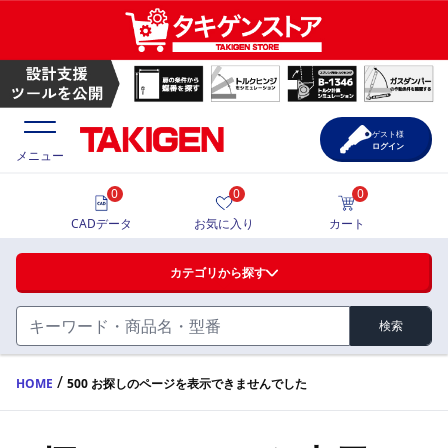
ゲスト様
ログイン
メニュー
0
0
0
価格一覧
CADデータ
お気に入り
カート
選定ツール
カテゴリから探す
製品カタログ
検索
ハンドル・取手・つまみ・周辺機器
FA・A
CAD一覧
/
HOME
500 お探しのページを表示できませんでした
蝶番・ステー・周辺機器
サポート・お問合せ
FB・B