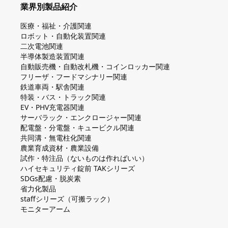
業界別製品紹介
医療・福祉・介護関連
ロボット・自動化装置関連
二次電池関連
半導体製造装置関連
自動販売機・自動改札機・コインロッカー関連
フリーザ・フードマシナリー関連
鉄道車両・駅舎関連
特装・バス・トラック関連
EV・PHV充電器関連
サーバラック・エンクロージャー関連
配電盤・分電盤・キュービクル関連
共同溝・無電柱化関連
農業育成資材・農業設備
試作・特注品（ないものは作ればいい）
ハイセキュリティ錠前 TAKシリーズ
SDGs配慮・脱炭素
省力化製品
staffシリーズ（可搬ラック）
モニターアーム