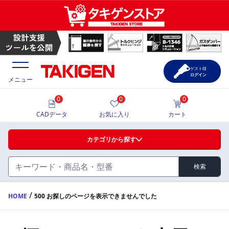
ゲスト様
ログイン
メニュー
0
0
0
価格一覧
CADデータ
お気に入り
カート
選定ツール
カテゴリから探す
製品カタログ
検索
ハンドル・取手・つまみ・周辺機器
FA・A
CAD一覧
/
HOME
500 お探しのページを表示できませんでした
蝶番・ステー・周辺機器
サポート・お問合せ
FB・B