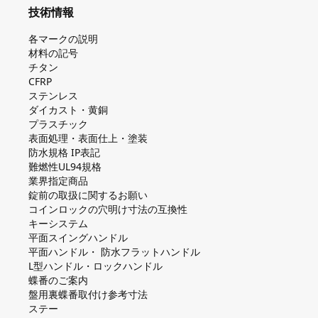
技術情報
各マークの説明
材料の記号
チタン
CFRP
ステンレス
ダイカスト・⻩銅
プラスチック
表面処理・表面仕上・塗装
防⽔規格 IP表記
難燃性UL94規格
業界指定商品
錠前の取扱に関するお願い
コインロックの⽳明け⼨法の互換性
キーシステム
平⾯スイングハンドル
平⾯ハンドル・ 防⽔フラットハンドル
L型ハンドル・ロックハンドル
蝶番のご案内
盤⽤裏蝶番取付け参考⼨法
ステー