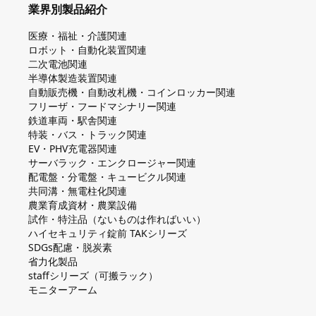
業界別製品紹介
医療・福祉・介護関連
ロボット・自動化装置関連
二次電池関連
半導体製造装置関連
自動販売機・自動改札機・コインロッカー関連
フリーザ・フードマシナリー関連
鉄道車両・駅舎関連
特装・バス・トラック関連
EV・PHV充電器関連
サーバラック・エンクロージャー関連
配電盤・分電盤・キュービクル関連
共同溝・無電柱化関連
農業育成資材・農業設備
試作・特注品（ないものは作ればいい）
ハイセキュリティ錠前 TAKシリーズ
SDGs配慮・脱炭素
省力化製品
staffシリーズ（可搬ラック）
モニターアーム