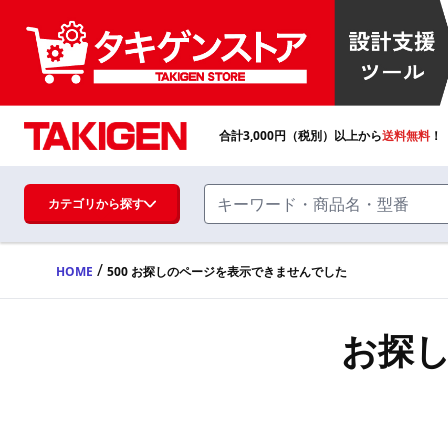
合計
3,000
円（税別）以上から
送料無料
！
カテゴリから探す
/
HOME
500 お探しのページを表示できませんでした
ハンドル・取手・つまみ・周辺機器
FA・A
お探
蝶番・ステー・周辺機器
FB・B
ファスナー・ラッチ錠・キャッチ・錠前
装置・周辺機器