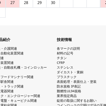
9
27
28
29
30
品紹介
技術情報
祉・介護関連
各マークの説明
・自動化装置関連
材料の記号
関連
チタン
造装置関連
CFRP
機・自動改札機・コインロッカー
ステンレス
ダイカスト・⻩銅
・フードマシナリー関連
プラスチック
・駅舎関連
表面処理・表面仕上・塗装
ス・トラック関連
防⽔規格 IP表記
V充電器関連
難燃性UL94規格
ック・エンクロージャー関連
業界指定商品
分電盤・キュービクル関連
錠前の取扱に関するお願い
無電柱化関連
コインロックの⽳明け⼨法の互