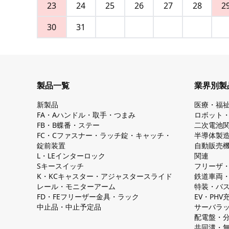
23
24
25
26
27
28
2
30
31
製品一覧
業界別製
新製品
医療・福
FA・Aハンドル・取手・つまみ
ロボット
FB・B蝶番・ステー
二次電池
FC・Cファスナー・ラッチ錠・キャッチ・
半導体製
錠前装置
自動販売
L・LEインターロック
関連
Sキースイッチ
フリーザ
K・KCキャスター・アジャスタースライド
鉄道車両
レール・モニターアーム
特装・バ
FD・FEフリーザー金具・ラック
EV・PH
中止品・中止予定品
サーバラ
配電盤・
共同溝・