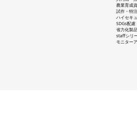
農業育成
試作・特
ハイセキュ
SDGs配
省力化製
staff
モニター