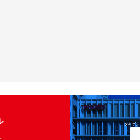
ル
タキゲン
く