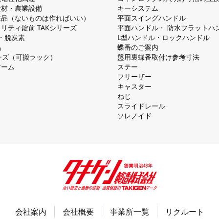
資材・農業設備
キーシステム
注品（ないものは作ればいい）
平⾯スイングハンドル
リティ錠前 TAKシリーズ
平⾯ハンドル・ 防⽔フラットハ
慮・脱炭素
L型ハンドル・ロックハンドル
品
蝶番のご案内
シリーズ（可搬ラック）
盤⽤裏蝶番取付け参考⼨法
アーム
ステー
フリーザー
キャスター
ねじ
スライドレール
ソレノイド
会社案内
会社概要
事業所一覧
リクルート