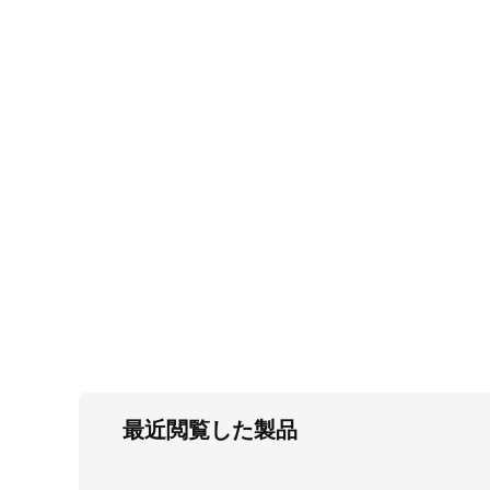
FC・C
電気錠・インターロック
L・LE
キースイッチ
S
キャスター・アジャスター・スライドレ
ール・モニターアーム
K・KC
断熱・ライト・ラック
FD・FE
最近閲覧した製品