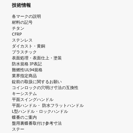
技術情報
各マークの説明
材料の記号
チタン
CFRP
ステンレス
ダイカスト・⻩銅
プラスチック
表面処理・表面仕上・塗装
防⽔規格 IP表記
難燃性UL94規格
業界指定商品
錠前の取扱に関するお願い
コインロックの⽳明け⼨法の互換性
キーシステム
平⾯スイングハンドル
平⾯ハンドル・ 防⽔フラットハンドル
L型ハンドル・ロックハンドル
蝶番のご案内
盤⽤裏蝶番取付け参考⼨法
ステー