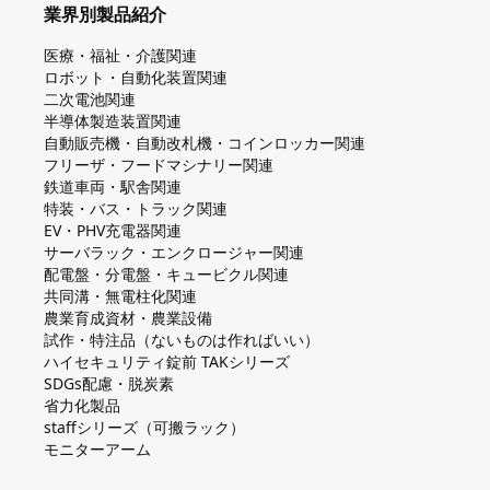
業界別製品紹介
医療・福祉・介護関連
ロボット・自動化装置関連
二次電池関連
半導体製造装置関連
自動販売機・自動改札機・コインロッカー関連
フリーザ・フードマシナリー関連
鉄道車両・駅舎関連
特装・バス・トラック関連
EV・PHV充電器関連
サーバラック・エンクロージャー関連
配電盤・分電盤・キュービクル関連
共同溝・無電柱化関連
農業育成資材・農業設備
試作・特注品（ないものは作ればいい）
ハイセキュリティ錠前 TAKシリーズ
SDGs配慮・脱炭素
省力化製品
staffシリーズ（可搬ラック）
モニターアーム