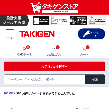
ゲスト様
ログイン
メニュー
0
0
0
価格一覧
CADデータ
お気に入り
カート
選定ツール
カテゴリから探す
製品カタログ
検索
ハンドル・取手・つまみ・周辺機器
FA・A
CAD一覧
/
HOME
500 お探しのページを表示できませんでした
蝶番・ステー・周辺機器
サポート・お問合せ
FB・B