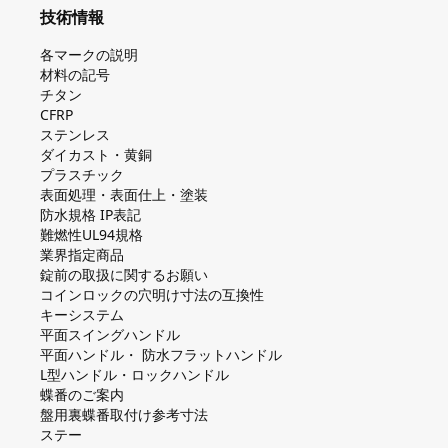
技術情報
各マークの説明
材料の記号
チタン
CFRP
ステンレス
ダイカスト・⻩銅
プラスチック
表面処理・表面仕上・塗装
防⽔規格 IP表記
難燃性UL94規格
業界指定商品
錠前の取扱に関するお願い
コインロックの⽳明け⼨法の互換性
キーシステム
平⾯スイングハンドル
平⾯ハンドル・ 防⽔フラットハンドル
L型ハンドル・ロックハンドル
蝶番のご案内
盤⽤裏蝶番取付け参考⼨法
ステー