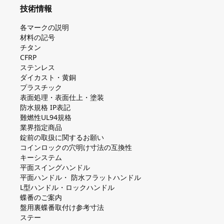
技術情報
各マークの説明
材料の記号
チタン
CFRP
ステンレス
ダイカスト・⻩銅
プラスチック
表面処理・表面仕上・塗装
防⽔規格 IP表記
難燃性UL94規格
業界指定商品
錠前の取扱に関するお願い
コインロックの⽳明け⼨法の互換性
キーシステム
平⾯スイングハンドル
平⾯ハンドル・ 防⽔フラットハンドル
L型ハンドル・ロックハンドル
蝶番のご案内
盤⽤裏蝶番取付け参考⼨法
ステー