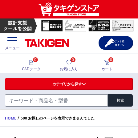
ゲスト様
ログイン
メニュー
0
0
0
価格一覧
CADデータ
お気に入り
カート
選定ツール
カテゴリから探す
製品カタログ
検索
ハンドル・取手・つまみ・周辺機器
FA・A
CAD一覧
/
HOME
500 お探しのページを表示できませんでした
蝶番・ステー・周辺機器
サポート・お問合せ
FB・B