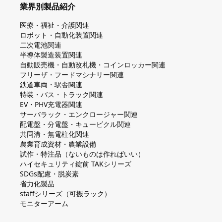
業界別製品紹介
医療・福祉・介護関連
ロボット・自動化装置関連
二次電池関連
半導体製造装置関連
自動販売機・自動改札機・コインロッカー関連
フリーザ・フードマシナリー関連
鉄道車両・駅舎関連
特装・バス・トラック関連
EV・PHV充電器関連
サーバラック・エンクロージャー関連
配電盤・分電盤・キュービクル関連
共同溝・無電柱化関連
農業育成資材・農業設備
試作・特注品（ないものは作ればいい）
ハイセキュリティ錠前 TAKシリーズ
SDGs配慮・脱炭素
省力化製品
staffシリーズ（可搬ラック）
モニターアーム