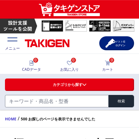
ゲスト様
ログイン
メニュー
0
0
0
価格一覧
CADデータ
お気に入り
カート
選定ツール
カテゴリから探す
製品カタログ
検索
ハンドル・取手・つまみ・周辺機器
FA・A
CAD一覧
/
HOME
500 お探しのページを表示できませんでした
蝶番・ステー・周辺機器
サポート・お問合せ
FB・B