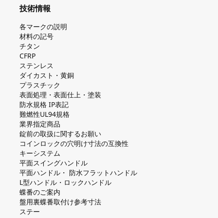
技術情報
各マークの説明
材料の記号
チタン
CFRP
ステンレス
ダイカスト・⻩銅
プラスチック
表面処理・表面仕上・塗装
防⽔規格 IP表記
難燃性UL94規格
業界指定商品
錠前の取扱に関するお願い
コインロックの⽳明け⼨法の互換性
キーシステム
平⾯スイングハンドル
平⾯ハンドル・ 防⽔フラットハンドル
L型ハンドル・ロックハンドル
蝶番のご案内
盤⽤裏蝶番取付け参考⼨法
ステー