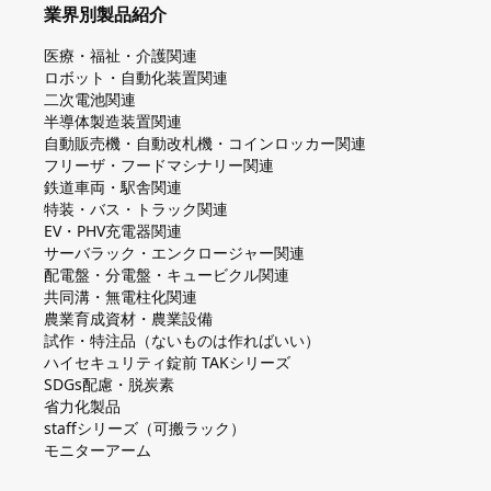
業界別製品紹介
医療・福祉・介護関連
ロボット・自動化装置関連
二次電池関連
半導体製造装置関連
自動販売機・自動改札機・コインロッカー関連
フリーザ・フードマシナリー関連
鉄道車両・駅舎関連
特装・バス・トラック関連
EV・PHV充電器関連
サーバラック・エンクロージャー関連
配電盤・分電盤・キュービクル関連
共同溝・無電柱化関連
農業育成資材・農業設備
試作・特注品（ないものは作ればいい）
ハイセキュリティ錠前 TAKシリーズ
SDGs配慮・脱炭素
省力化製品
staffシリーズ（可搬ラック）
モニターアーム