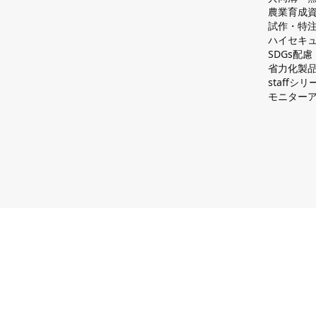
農業育成
試作・特
ハイセキュ
SDGs配
省力化製
staff
モニター