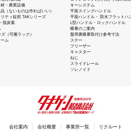
資材・農業設備
キーシステム
注品（ないものは作ればいい）
平⾯スイングハンドル
リティ錠前 TAKシリーズ
平⾯ハンドル・ 防⽔フラットハ
慮・脱炭素
L型ハンドル・ロックハンドル
品
蝶番のご案内
シリーズ（可搬ラック）
盤⽤裏蝶番取付け参考⼨法
アーム
ステー
フリーザー
キャスター
ねじ
スライドレール
ソレノイド
会社案内
会社概要
事業所一覧
リクルート