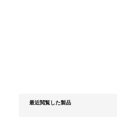
FC・C
電気錠・インターロック
L・LE
キースイッチ
S
キャスター・アジャスター・スライドレ
ール・モニターアーム
K・KC
断熱・ライト・ラック
FD・FE
最近閲覧した製品