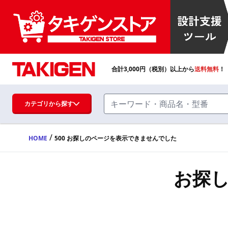
合計
3,000
円（税別）以上から
送料無料
！
カテゴリから探す
/
HOME
500 お探しのページを表示できませんでした
ハンドル・取手・つまみ・周辺機器
FA・A
お探
蝶番・ステー・周辺機器
FB・B
ファスナー・ラッチ錠・キャッチ・錠前
装置・周辺機器