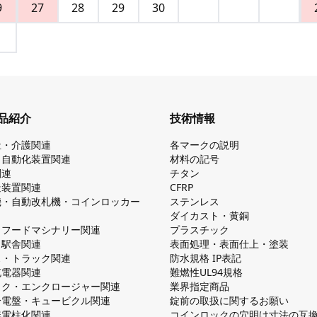
9
27
28
29
30
品紹介
技術情報
祉・介護関連
各マークの説明
・自動化装置関連
材料の記号
関連
チタン
造装置関連
CFRP
機・自動改札機・コインロッカー
ステンレス
ダイカスト・⻩銅
・フードマシナリー関連
プラスチック
・駅舎関連
表面処理・表面仕上・塗装
ス・トラック関連
防⽔規格 IP表記
V充電器関連
難燃性UL94規格
ック・エンクロージャー関連
業界指定商品
分電盤・キュービクル関連
錠前の取扱に関するお願い
無電柱化関連
コインロックの⽳明け⼨法の互