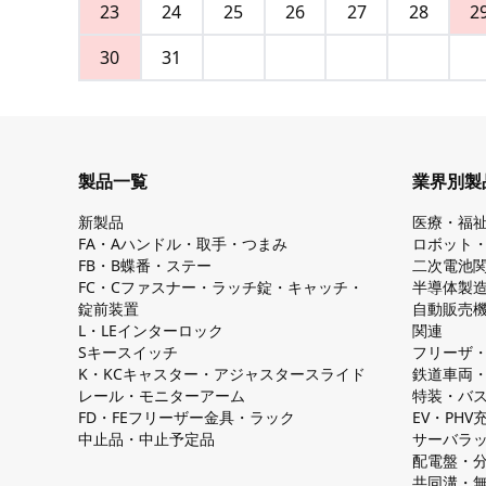
23
24
25
26
27
28
2
30
31
製品一覧
業界別製
新製品
医療・福
FA・Aハンドル・取手・つまみ
ロボット
FB・B蝶番・ステー
二次電池
FC・Cファスナー・ラッチ錠・キャッチ・
半導体製
錠前装置
自動販売
L・LEインターロック
関連
Sキースイッチ
フリーザ
K・KCキャスター・アジャスタースライド
鉄道車両
レール・モニターアーム
特装・バ
FD・FEフリーザー金具・ラック
EV・PH
中止品・中止予定品
サーバラ
配電盤・
共同溝・