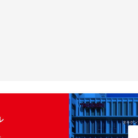
ル
タキゲン
く