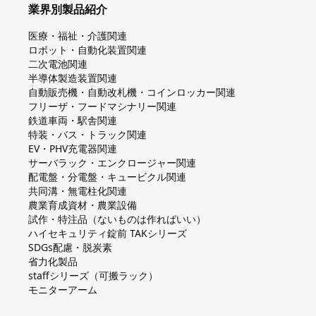
業界別製品紹介
医療・福祉・介護関連
ロボット・自動化装置関連
二次電池関連
半導体製造装置関連
自動販売機・自動改札機・コインロッカー関連
フリーザ・フードマシナリー関連
鉄道車両・駅舎関連
特装・バス・トラック関連
EV・PHV充電器関連
サーバラック・エンクロージャー関連
配電盤・分電盤・キュービクル関連
共同溝・無電柱化関連
農業育成資材・農業設備
試作・特注品（ないものは作ればいい）
ハイセキュリティ錠前 TAKシリーズ
SDGs配慮・脱炭素
省力化製品
staffシリーズ（可搬ラック）
モニターアーム