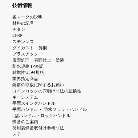
技術情報
各マークの説明
材料の記号
チタン
CFRP
ステンレス
ダイカスト・⻩銅
プラスチック
表面処理・表面仕上・塗装
防⽔規格 IP表記
難燃性UL94規格
業界指定商品
錠前の取扱に関するお願い
コインロックの⽳明け⼨法の互換性
キーシステム
平⾯スイングハンドル
平⾯ハンドル・ 防⽔フラットハンドル
L型ハンドル・ロックハンドル
蝶番のご案内
盤⽤裏蝶番取付け参考⼨法
ステー