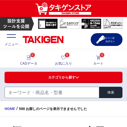
ゲスト様
ログイン
メニュー
0
0
0
価格一覧
CADデータ
お気に入り
カート
選定ツール
カテゴリから探す
製品カタログ
検索
ハンドル・取手・つまみ・周辺機器
FA・A
CAD一覧
/
HOME
500 お探しのページを表示できませんでした
蝶番・ステー・周辺機器
サポート・お問合せ
FB・B