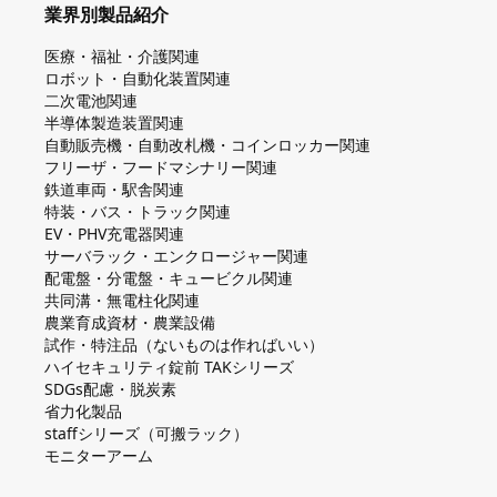
業界別製品紹介
医療・福祉・介護関連
ロボット・自動化装置関連
二次電池関連
半導体製造装置関連
自動販売機・自動改札機・コインロッカー関連
フリーザ・フードマシナリー関連
鉄道車両・駅舎関連
特装・バス・トラック関連
EV・PHV充電器関連
サーバラック・エンクロージャー関連
配電盤・分電盤・キュービクル関連
共同溝・無電柱化関連
農業育成資材・農業設備
試作・特注品（ないものは作ればいい）
ハイセキュリティ錠前 TAKシリーズ
SDGs配慮・脱炭素
省力化製品
staffシリーズ（可搬ラック）
モニターアーム