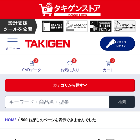
ゲスト様
ログイン
メニュー
0
0
0
価格一覧
CADデータ
お気に入り
カート
選定ツール
カテゴリから探す
製品カタログ
検索
ハンドル・取手・つまみ・周辺機器
FA・A
CAD一覧
/
HOME
500 お探しのページを表示できませんでした
蝶番・ステー・周辺機器
サポート・お問合せ
FB・B