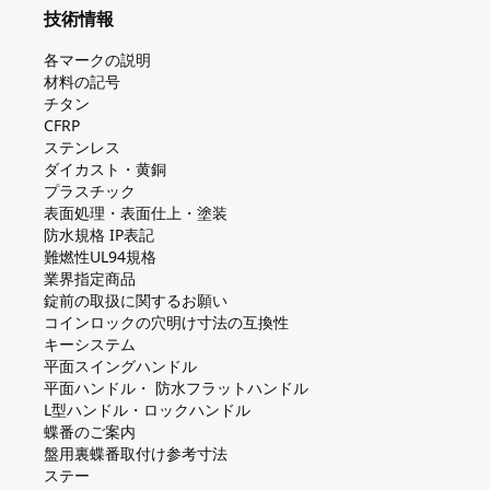
技術情報
各マークの説明
材料の記号
チタン
CFRP
ステンレス
ダイカスト・⻩銅
プラスチック
表面処理・表面仕上・塗装
防⽔規格 IP表記
難燃性UL94規格
業界指定商品
錠前の取扱に関するお願い
コインロックの⽳明け⼨法の互換性
キーシステム
平⾯スイングハンドル
平⾯ハンドル・ 防⽔フラットハンドル
L型ハンドル・ロックハンドル
蝶番のご案内
盤⽤裏蝶番取付け参考⼨法
ステー