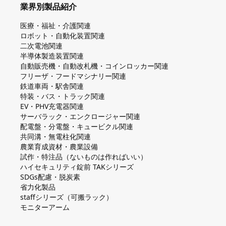
業界別製品紹介
医療・福祉・介護関連
ロボット・自動化装置関連
二次電池関連
半導体製造装置関連
自動販売機・自動改札機・コインロッカー関連
フリーザ・フードマシナリー関連
鉄道車両・駅舎関連
特装・バス・トラック関連
EV・PHV充電器関連
サーバラック・エンクロージャー関連
配電盤・分電盤・キュービクル関連
共同溝・無電柱化関連
農業育成資材・農業設備
試作・特注品（ないものは作ればいい）
ハイセキュリティ錠前 TAKシリーズ
SDGs配慮・脱炭素
省力化製品
staffシリーズ（可搬ラック）
モニターアーム