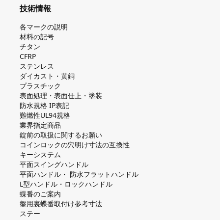
技術情報
各マークの説明
材料の記号
チタン
CFRP
ステンレス
ダイカスト・⻩銅
プラスチック
表面処理・表面仕上・塗装
防⽔規格 IP表記
難燃性UL94規格
業界指定商品
錠前の取扱に関するお願い
コインロックの⽳明け⼨法の互換性
キーシステム
平⾯スイングハンドル
平⾯ハンドル・ 防⽔フラットハンドル
L型ハンドル・ロックハンドル
蝶番のご案内
盤⽤裏蝶番取付け参考⼨法
ステー