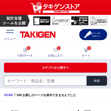
ゲスト様
ログイン
メニュー
0
0
0
価格一覧
CADデータ
お気に入り
カート
選定ツール
カテゴリから探す
製品カタログ
検索
ハンドル・取手・つまみ・周辺機器
FA・A
CAD一覧
/
HOME
500 お探しのページを表示できませんでした
蝶番・ステー・周辺機器
サポート・お問合せ
FB・B