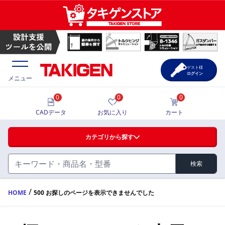
ゲスト様
ログイン
メニュー
0
0
0
価格一覧
CADデータ
お気に入り
カート
選定ツール
カテゴリから探す
製品カタログ
検索
ハンドル・取手・つまみ・周辺機器
FA・A
CAD一覧
/
HOME
500 お探しのページを表示できませんでした
蝶番・ステー・周辺機器
サポート・お問合せ
FB・B