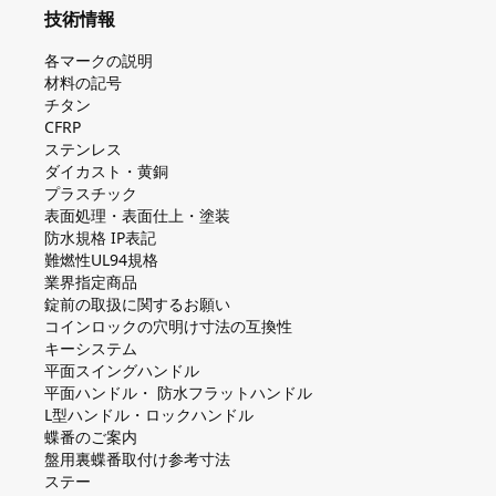
技術情報
各マークの説明
材料の記号
チタン
CFRP
ステンレス
ダイカスト・⻩銅
プラスチック
表面処理・表面仕上・塗装
防⽔規格 IP表記
難燃性UL94規格
業界指定商品
錠前の取扱に関するお願い
コインロックの⽳明け⼨法の互換性
キーシステム
平⾯スイングハンドル
平⾯ハンドル・ 防⽔フラットハンドル
L型ハンドル・ロックハンドル
蝶番のご案内
盤⽤裏蝶番取付け参考⼨法
ステー