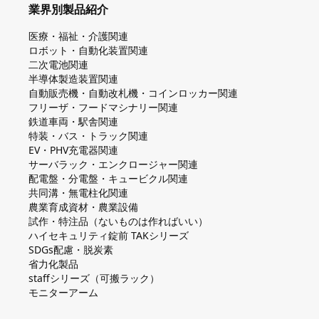
業界別製品紹介
医療・福祉・介護関連
ロボット・自動化装置関連
二次電池関連
半導体製造装置関連
自動販売機・自動改札機・コインロッカー関連
フリーザ・フードマシナリー関連
鉄道車両・駅舎関連
特装・バス・トラック関連
EV・PHV充電器関連
サーバラック・エンクロージャー関連
配電盤・分電盤・キュービクル関連
共同溝・無電柱化関連
農業育成資材・農業設備
試作・特注品（ないものは作ればいい）
ハイセキュリティ錠前 TAKシリーズ
SDGs配慮・脱炭素
省力化製品
staffシリーズ（可搬ラック）
モニターアーム