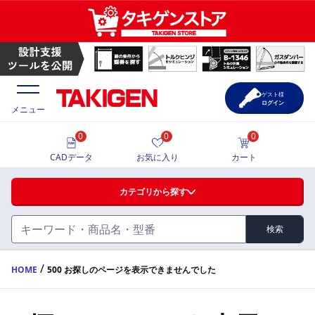
ゲスト様
ログイン
メニュー
0
0
0
価格一覧
CADデータ
お気に入り
カート
選定ツール
カテゴリから探す
製品カタログ
検索
ハンドル・取手・つまみ・周辺機器
FA・A
CAD一覧
/
HOME
500 お探しのページを表示できませんでした
蝶番・ステー・周辺機器
サポート・お問合せ
FB・B