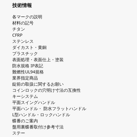
技術情報
各マークの説明
材料の記号
チタン
CFRP
ステンレス
ダイカスト・⻩銅
プラスチック
表面処理・表面仕上・塗装
防⽔規格 IP表記
難燃性UL94規格
業界指定商品
錠前の取扱に関するお願い
コインロックの⽳明け⼨法の互換性
キーシステム
平⾯スイングハンドル
平⾯ハンドル・ 防⽔フラットハンドル
L型ハンドル・ロックハンドル
蝶番のご案内
盤⽤裏蝶番取付け参考⼨法
ステー