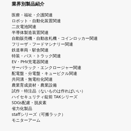
業界別製品紹介
医療・福祉・介護関連
ロボット・自動化装置関連
二次電池関連
半導体製造装置関連
自動販売機・自動改札機・コインロッカー関連
フリーザ・フードマシナリー関連
鉄道車両・駅舎関連
特装・バス・トラック関連
EV・PHV充電器関連
サーバラック・エンクロージャー関連
配電盤・分電盤・キュービクル関連
共同溝・無電柱化関連
農業育成資材・農業設備
試作・特注品（ないものは作ればいい）
ハイセキュリティ錠前 TAKシリーズ
SDGs配慮・脱炭素
省力化製品
staffシリーズ（可搬ラック）
モニターアーム