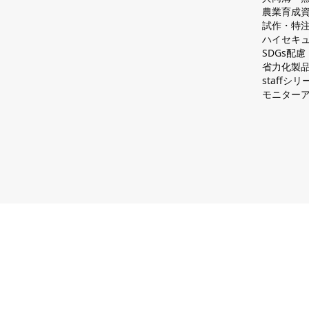
農業育成
試作・特
ハイセキュ
SDGs配
省力化製
staff
モニター