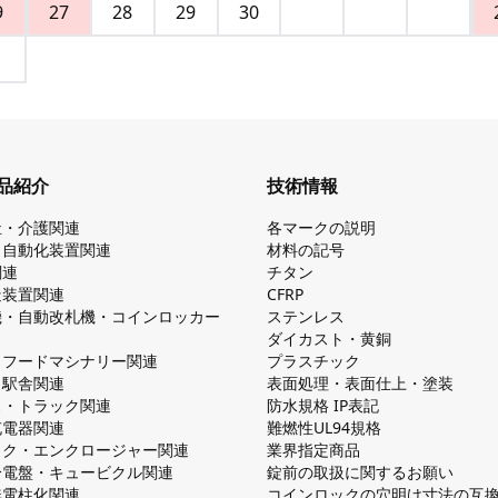
9
27
28
29
30
品紹介
技術情報
祉・介護関連
各マークの説明
・自動化装置関連
材料の記号
関連
チタン
造装置関連
CFRP
機・自動改札機・コインロッカー
ステンレス
ダイカスト・⻩銅
・フードマシナリー関連
プラスチック
・駅舎関連
表面処理・表面仕上・塗装
ス・トラック関連
防⽔規格 IP表記
V充電器関連
難燃性UL94規格
ック・エンクロージャー関連
業界指定商品
分電盤・キュービクル関連
錠前の取扱に関するお願い
無電柱化関連
コインロックの⽳明け⼨法の互