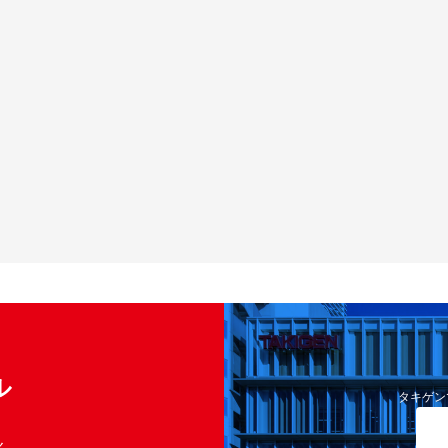
ル
タキゲン
く