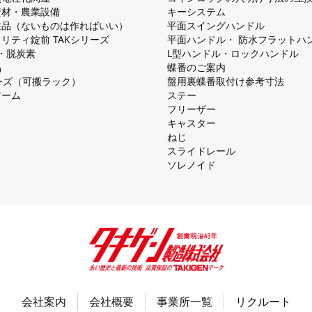
資材・農業設備
キーシステム
注品（ないものは作ればいい）
平⾯スイングハンドル
リティ錠前 TAKシリーズ
平⾯ハンドル・ 防⽔フラットハ
慮・脱炭素
L型ハンドル・ロックハンドル
品
蝶番のご案内
シリーズ（可搬ラック）
盤⽤裏蝶番取付け参考⼨法
アーム
ステー
フリーザー
キャスター
ねじ
スライドレール
ソレノイド
会社案内
会社概要
事業所一覧
リクルート