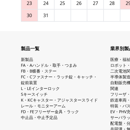
23
24
25
26
27
28
2
30
31
製品一覧
業界別製
新製品
医療・福
FA・Aハンドル・取手・つまみ
ロボット
FB・B蝶番・ステー
二次電池
FC・Cファスナー・ラッチ錠・キャッチ・
半導体製
錠前装置
自動販売
L・LEインターロック
関連
Sキースイッチ
フリーザ
K・KCキャスター・アジャスタースライド
鉄道車両
レール・モニターアーム
特装・バ
FD・FEフリーザー金具・ラック
EV・PH
中止品・中止予定品
サーバラ
配電盤・
共同溝・