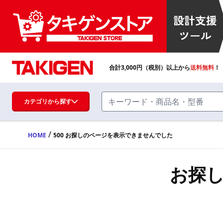
合計
3,000
円（税別）以上から
送料無料
！
カテゴリから探す
/
HOME
500 お探しのページを表示できませんでした
ハンドル・取手・つまみ・周辺機器
FA・A
お探
蝶番・ステー・周辺機器
FB・B
ファスナー・ラッチ錠・キャッチ・錠前
装置・周辺機器