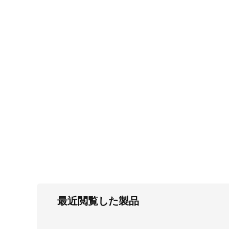
FC・C
電気錠・インターロック
L・LE
キースイッチ
S
キャスター・アジャスター・スライドレ
ール・モニターアーム
K・KC
断熱・ライト・ラック
FD・FE
最近閲覧した製品