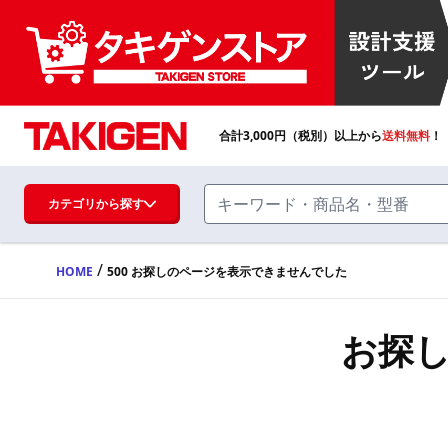
合計
3,000
円（税別）以上から
送料無料
！
カテゴリから探す
/
HOME
500 お探しのページを表示できませんでした
ハンドル・取手・つまみ・周辺機器
FA・A
お探
蝶番・ステー・周辺機器
FB・B
ファスナー・ラッチ錠・キャッチ・錠前
装置・周辺機器