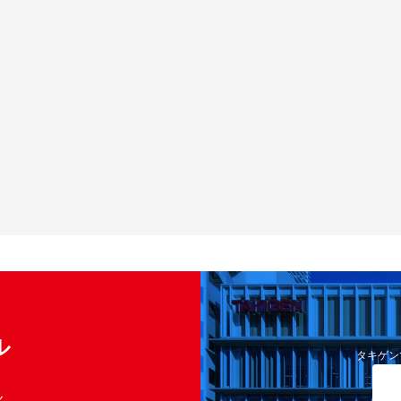
ル
タキゲン
く