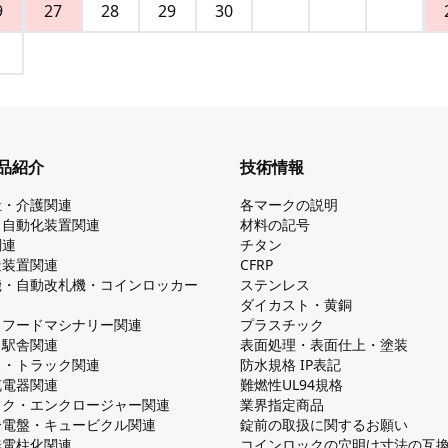
9
27
28
29
30
品紹介
技術情報
祉・介護関連
各マークの説明
・自動化装置関連
材料の記号
関連
チタン
造装置関連
CFRP
機・自動改札機・コインロッカー
ステンレス
ダイカスト・⻩銅
・フードマシナリー関連
プラスチック
・駅舎関連
表面処理・表面仕上・塗装
ス・トラック関連
防⽔規格 IP表記
V充電器関連
難燃性UL94規格
ック・エンクロージャー関連
業界指定商品
分電盤・キュービクル関連
錠前の取扱に関するお願い
無電柱化関連
コインロックの⽳明け⼨法の互