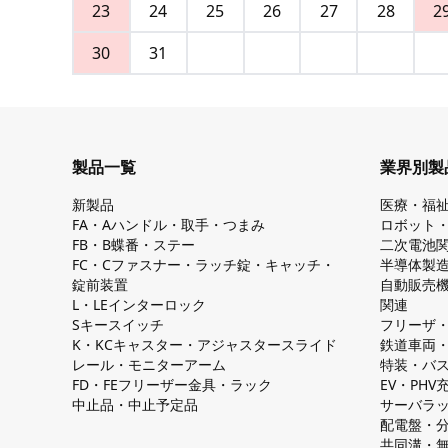
23
24
25
26
27
28
2
30
31
製品一覧
業界別製
新製品
医療・福
FA・Aハンドル・取手・つまみ
ロボット
FB・B蝶番・ステー
二次電池
FC・Cファスナー・ラッチ錠・キャッチ・
半導体製
錠前装置
自動販売
L・LEインターロック
関連
Sキースイッチ
フリーザ
K・KCキャスター・アジャスタースライド
鉄道車両
レール・モニターアーム
特装・バ
FD・FEフリーザー金具・ラック
EV・PH
中止品・中止予定品
サーバラ
配電盤・
共同溝・