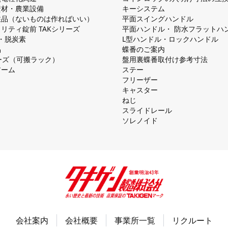
資材・農業設備
キーシステム
注品（ないものは作ればいい）
平⾯スイングハンドル
リティ錠前 TAKシリーズ
平⾯ハンドル・ 防⽔フラットハ
慮・脱炭素
L型ハンドル・ロックハンドル
品
蝶番のご案内
シリーズ（可搬ラック）
盤⽤裏蝶番取付け参考⼨法
アーム
ステー
フリーザー
キャスター
ねじ
スライドレール
ソレノイド
会社案内
会社概要
事業所一覧
リクルート