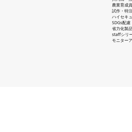
農業育成
試作・特
ハイセキュ
SDGs配
省力化製
staff
モニター