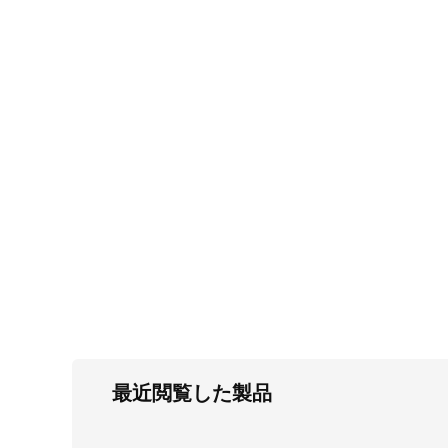
FC・C
電気錠・インターロック
L・LE
キースイッチ
S
キャスター・アジャスター・スライドレ
ール・モニターアーム
K・KC
断熱・ライト・ラック
FD・FE
最近閲覧した製品