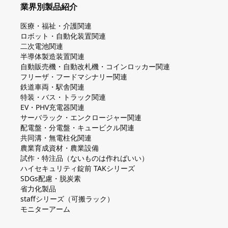
業界別製品紹介
医療・福祉・介護関連
ロボット・自動化装置関連
二次電池関連
半導体製造装置関連
自動販売機・自動改札機・コインロッカー関連
フリーザ・フードマシナリー関連
鉄道車両・駅舎関連
特装・バス・トラック関連
EV・PHV充電器関連
サーバラック・エンクロージャー関連
配電盤・分電盤・キュービクル関連
共同溝・無電柱化関連
農業育成資材・農業設備
試作・特注品（ないものは作ればいい）
ハイセキュリティ錠前 TAKシリーズ
SDGs配慮・脱炭素
省力化製品
staffシリーズ（可搬ラック）
モニターアーム