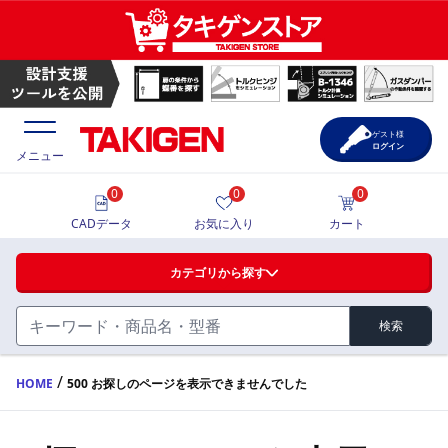
ゲスト様
ログイン
メニュー
0
0
0
価格一覧
CADデータ
お気に入り
カート
選定ツール
カテゴリから探す
製品カタログ
検索
ハンドル・取手・つまみ・周辺機器
FA・A
CAD一覧
/
HOME
500 お探しのページを表示できませんでした
蝶番・ステー・周辺機器
サポート・お問合せ
FB・B