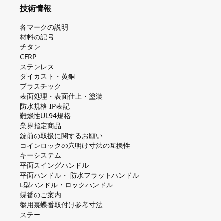
技術情報
各マークの説明
材料の記号
チタン
CFRP
ステンレス
ダイカスト・⻩銅
プラスチック
表面処理・表面仕上・塗装
防⽔規格 IP表記
難燃性UL94規格
業界指定商品
錠前の取扱に関するお願い
コインロックの⽳明け⼨法の互換性
キーシステム
平⾯スイングハンドル
平⾯ハンドル・ 防⽔フラットハンドル
L型ハンドル・ロックハンドル
蝶番のご案内
盤⽤裏蝶番取付け参考⼨法
ステー