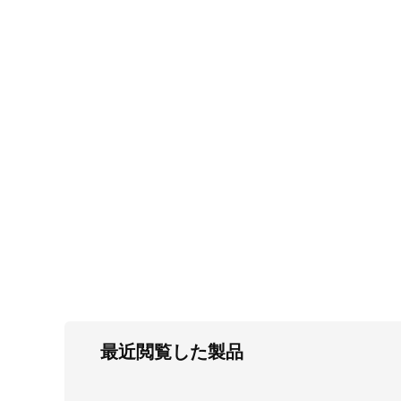
FC・C
電気錠・インターロック
L・LE
キースイッチ
S
キャスター・アジャスター・スライドレ
ール・モニターアーム
K・KC
断熱・ライト・ラック
FD・FE
最近閲覧した製品