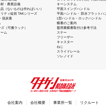
資材・農業設備
キーシステム
注品（ないものは作ればいい）
平⾯スイングハンドル
リティ錠前 TAKシリーズ
平⾯ハンドル・ 防⽔フラットハ
慮・脱炭素
L型ハンドル・ロックハンドル
品
蝶番のご案内
シリーズ（可搬ラック）
盤⽤裏蝶番取付け参考⼨法
アーム
ステー
フリーザー
キャスター
ねじ
スライドレール
ソレノイド
会社案内
会社概要
事業所一覧
リクルート