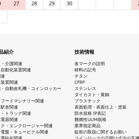
9
27
28
29
30
品紹介
技術情報
祉・介護関連
各マークの説明
・自動化装置関連
材料の記号
関連
チタン
造装置関連
CFRP
機・自動改札機・コインロッカー
ステンレス
ダイカスト・⻩銅
・フードマシナリー関連
プラスチック
・駅舎関連
表面処理・表面仕上・塗装
ス・トラック関連
防⽔規格 IP表記
V充電器関連
難燃性UL94規格
ック・エンクロージャー関連
業界指定商品
分電盤・キュービクル関連
錠前の取扱に関するお願い
無電柱化関連
コインロックの⽳明け⼨法の互