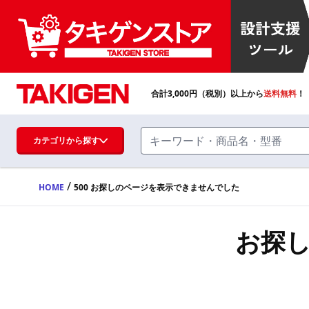
合計
3,000
円（税別）以上から
送料無料
！
カテゴリから探す
/
HOME
500 お探しのページを表示できませんでした
ハンドル・取手・つまみ・周辺機器
FA・A
お探
蝶番・ステー・周辺機器
FB・B
ファスナー・ラッチ錠・キャッチ・錠前
装置・周辺機器