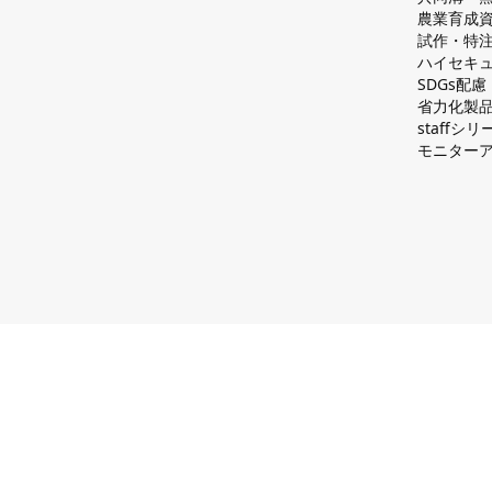
農業育成
試作・特
ハイセキュ
SDGs配
省力化製
staff
モニター