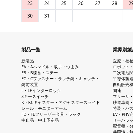
23
24
25
26
27
28
2
30
31
製品一覧
業界別製
新製品
医療・福
FA・Aハンドル・取手・つまみ
ロボット
FB・B蝶番・ステー
二次電池
FC・Cファスナー・ラッチ錠・キャッチ・
半導体製
錠前装置
自動販売
L・LEインターロック
関連
Sキースイッチ
フリーザ
K・KCキャスター・アジャスタースライド
鉄道車両
レール・モニターアーム
特装・バ
FD・FEフリーザー金具・ラック
EV・PH
中止品・中止予定品
サーバラ
配電盤・
共同溝・