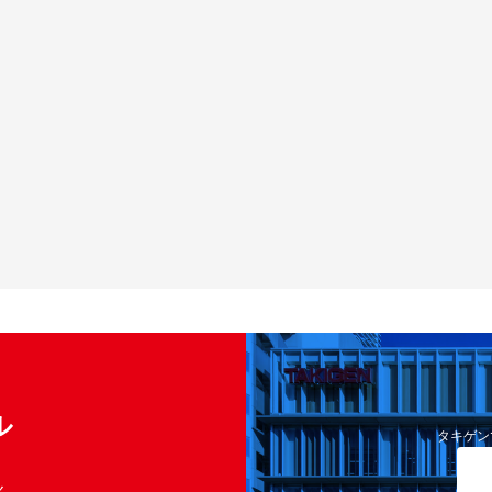
ル
タキゲン
く