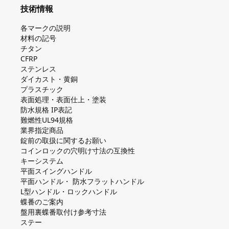
技術情報
各マークの説明
材料の記号
チタン
CFRP
ステンレス
ダイカスト・⻩銅
プラスチック
表面処理・表面仕上・塗装
防⽔規格 IP表記
難燃性UL94規格
業界指定商品
錠前の取扱に関するお願い
コインロックの⽳明け⼨法の互換性
キーシステム
平⾯スイングハンドル
平⾯ハンドル・ 防⽔フラットハンドル
L型ハンドル・ロックハンドル
蝶番のご案内
盤⽤裏蝶番取付け参考⼨法
ステー