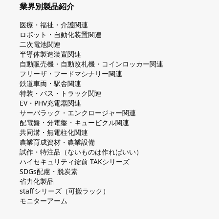
業界別製品紹介
医療・福祉・介護関連
ロボット・自動化装置関連
二次電池関連
半導体製造装置関連
自動販売機・自動改札機・コインロッカー関連
フリーザ・フードマシナリー関連
鉄道車両・駅舎関連
特装・バス・トラック関連
EV・PHV充電器関連
サーバラック・エンクロージャー関連
配電盤・分電盤・キュービクル関連
共同溝・無電柱化関連
農業育成資材・農業設備
試作・特注品（ないものは作ればいい）
ハイセキュリティ錠前 TAKシリーズ
SDGs配慮・脱炭素
省力化製品
staffシリーズ（可搬ラック）
モニターアーム