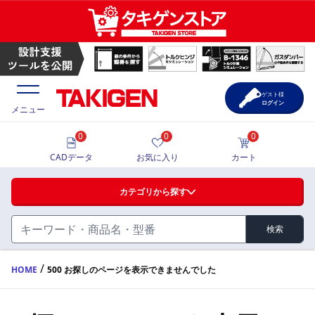
ゲスト様
ログイン
メニュー
0
0
0
価格一覧
CADデータ
お気に入り
カート
選定ツール
カテゴリから探す
製品カタログ
検索
ハンドル・取手・つまみ・周辺機器
FA・A
CAD一覧
/
HOME
500 お探しのページを表示できませんでした
蝶番・ステー・周辺機器
サポート・お問合せ
FB・B