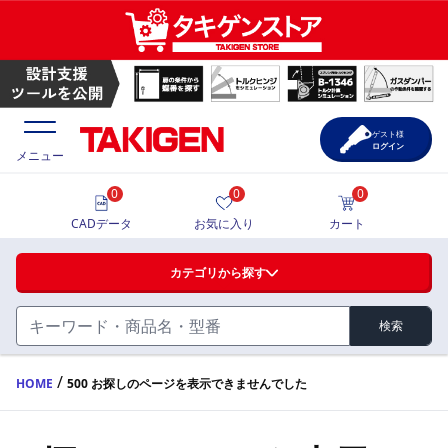
ゲスト様
ログイン
メニュー
0
0
0
価格一覧
CADデータ
お気に入り
カート
選定ツール
カテゴリから探す
製品カタログ
検索
ハンドル・取手・つまみ・周辺機器
FA・A
CAD一覧
/
HOME
500 お探しのページを表示できませんでした
蝶番・ステー・周辺機器
サポート・お問合せ
FB・B