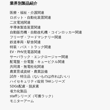
業界別製品紹介
医療・福祉・介護関連
ロボット・自動化装置関連
二次電池関連
半導体製造装置関連
自動販売機・自動改札機・コインロッカー関連
フリーザ・フードマシナリー関連
鉄道車両・駅舎関連
特装・バス・トラック関連
EV・PHV充電器関連
サーバラック・エンクロージャー関連
配電盤・分電盤・キュービクル関連
共同溝・無電柱化関連
農業育成資材・農業設備
試作・特注品（ないものは作ればいい）
ハイセキュリティ錠前 TAKシリーズ
SDGs配慮・脱炭素
省力化製品
staffシリーズ（可搬ラック）
モニターアーム