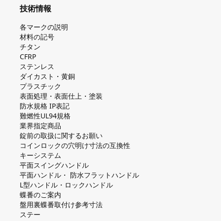
技術情報
各マークの説明
材料の記号
チタン
CFRP
ステンレス
ダイカスト・⻩銅
プラスチック
表面処理・表面仕上・塗装
防⽔規格 IP表記
難燃性UL94規格
業界指定商品
錠前の取扱に関するお願い
コインロックの⽳明け⼨法の互換性
キーシステム
平⾯スイングハンドル
平⾯ハンドル・ 防⽔フラットハンドル
L型ハンドル・ロックハンドル
蝶番のご案内
盤⽤裏蝶番取付け参考⼨法
ステー