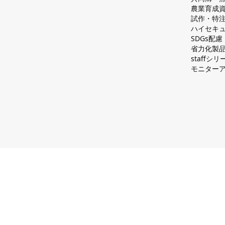
農業育成
試作・特
ハイセキュ
SDGs配
省力化製
staff
モニター