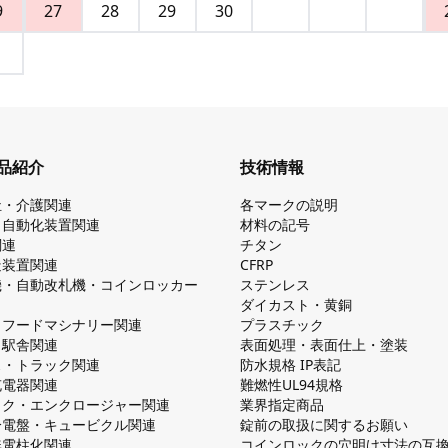
9
27
28
29
30
品紹介
技術情報
祉・介護関連
各マークの説明
・自動化装置関連
材料の記号
関連
チタン
造装置関連
CFRP
機・自動改札機・コインロッカー
ステンレス
ダイカスト・⻩銅
・フードマシナリー関連
プラスチック
・駅舎関連
表面処理・表面仕上・塗装
ス・トラック関連
防⽔規格 IP表記
V充電器関連
難燃性UL94規格
ック・エンクロージャー関連
業界指定商品
分電盤・キュービクル関連
錠前の取扱に関するお願い
無電柱化関連
コインロックの⽳明け⼨法の互