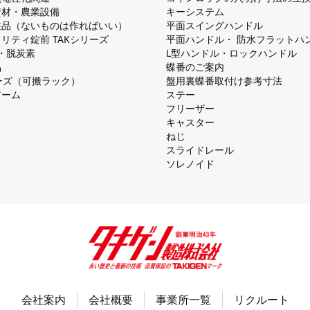
資材・農業設備
キーシステム
注品（ないものは作ればいい）
平⾯スイングハンドル
リティ錠前 TAKシリーズ
平⾯ハンドル・ 防⽔フラットハ
慮・脱炭素
L型ハンドル・ロックハンドル
品
蝶番のご案内
シリーズ（可搬ラック）
盤⽤裏蝶番取付け参考⼨法
アーム
ステー
フリーザー
キャスター
ねじ
スライドレール
ソレノイド
会社案内
会社概要
事業所一覧
リクルート