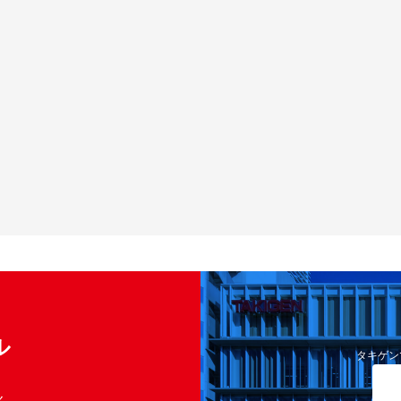
ル
タキゲン
く