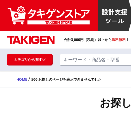
合計
3,000
円（税別）以上から
送料無料
！
カテゴリから探す
/
HOME
500 お探しのページを表示できませんでした
ハンドル・取手・つまみ・周辺機器
FA・A
お探
蝶番・ステー・周辺機器
FB・B
ファスナー・ラッチ錠・キャッチ・錠前
装置・周辺機器