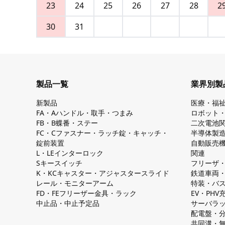
23
24
25
26
27
28
2
30
31
製品一覧
業界別製
新製品
医療・福
FA・Aハンドル・取手・つまみ
ロボット
FB・B蝶番・ステー
二次電池
FC・Cファスナー・ラッチ錠・キャッチ・
半導体製
錠前装置
自動販売
L・LEインターロック
関連
Sキースイッチ
フリーザ
K・KCキャスター・アジャスタースライド
鉄道車両
レール・モニターアーム
特装・バ
FD・FEフリーザー金具・ラック
EV・PH
中止品・中止予定品
サーバラ
配電盤・
共同溝・