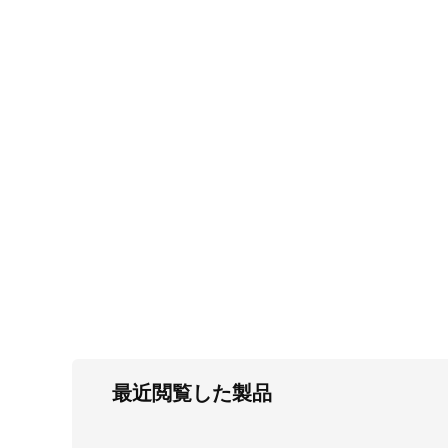
FC・C
電気錠・インターロック
L・LE
キースイッチ
S
キャスター・アジャスター・スライドレ
ール・モニターアーム
K・KC
断熱・ライト・ラック
FD・FE
最近閲覧した製品