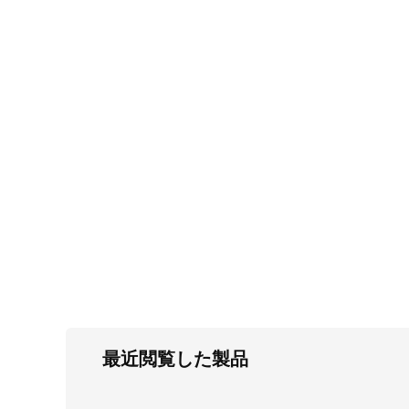
FC・C
電気錠・インターロック
L・LE
キースイッチ
S
キャスター・アジャスター・スライドレ
ール・モニターアーム
K・KC
断熱・ライト・ラック
FD・FE
最近閲覧した製品