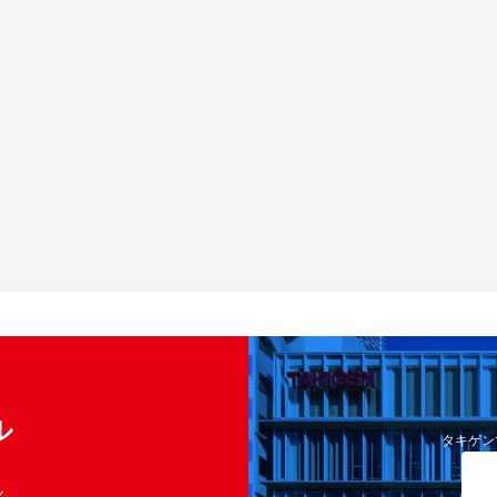
ル
タキゲン
く