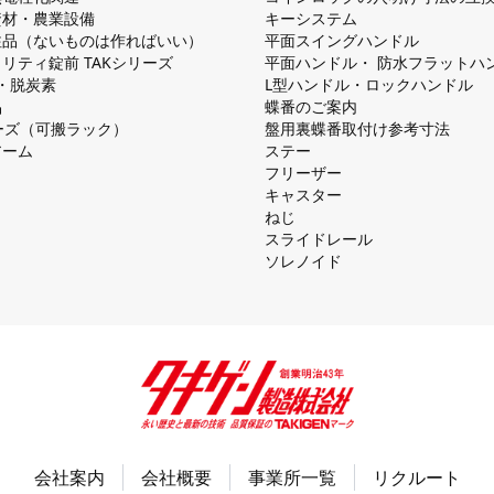
資材・農業設備
キーシステム
注品（ないものは作ればいい）
平⾯スイングハンドル
リティ錠前 TAKシリーズ
平⾯ハンドル・ 防⽔フラットハ
慮・脱炭素
L型ハンドル・ロックハンドル
品
蝶番のご案内
シリーズ（可搬ラック）
盤⽤裏蝶番取付け参考⼨法
アーム
ステー
フリーザー
キャスター
ねじ
スライドレール
ソレノイド
会社案内
会社概要
事業所一覧
リクルート