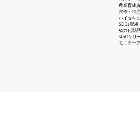
農業育成
試作・特
ハイセキュ
SDGs配
省力化製
staff
モニター