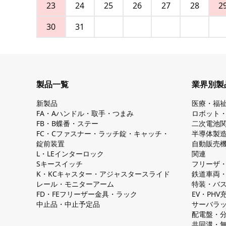
23
24
25
26
27
28
2
30
31
製品一覧
業界別製
新製品
医療・福
FA・Aハンドル・取手・つまみ
ロボット
FB・B蝶番・ステー
二次電池
FC・Cファスナー・ラッチ錠・キャッチ・
半導体製
錠前装置
自動販売
L・LEインターロック
関連
Sキースイッチ
フリーザ
K・KCキャスター・アジャスタースライド
鉄道車両
レール・モニターアーム
特装・バ
FD・FEフリーザー金具・ラック
EV・PH
中止品・中止予定品
サーバラ
配電盤・
共同溝・