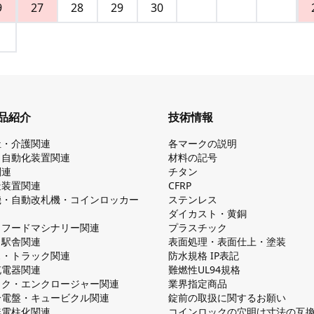
9
27
28
29
30
品紹介
技術情報
祉・介護関連
各マークの説明
・自動化装置関連
材料の記号
関連
チタン
造装置関連
CFRP
機・自動改札機・コインロッカー
ステンレス
ダイカスト・⻩銅
・フードマシナリー関連
プラスチック
・駅舎関連
表面処理・表面仕上・塗装
ス・トラック関連
防⽔規格 IP表記
V充電器関連
難燃性UL94規格
ック・エンクロージャー関連
業界指定商品
分電盤・キュービクル関連
錠前の取扱に関するお願い
無電柱化関連
コインロックの⽳明け⼨法の互