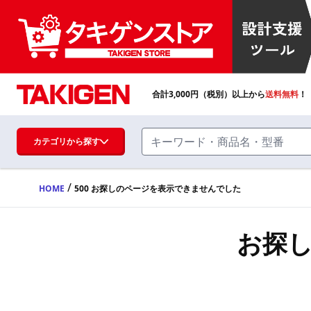
合計
3,000
円（税別）以上から
送料無料
！
カテゴリから探す
/
HOME
500 お探しのページを表示できませんでした
ハンドル・取手・つまみ・周辺機器
FA・A
お探
蝶番・ステー・周辺機器
FB・B
ファスナー・ラッチ錠・キャッチ・錠前
装置・周辺機器