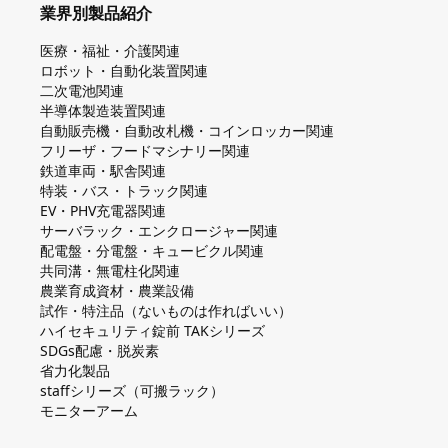
業界別製品紹介
医療・福祉・介護関連
ロボット・自動化装置関連
二次電池関連
半導体製造装置関連
自動販売機・自動改札機・コインロッカー関連
フリーザ・フードマシナリー関連
鉄道車両・駅舎関連
特装・バス・トラック関連
EV・PHV充電器関連
サーバラック・エンクロージャー関連
配電盤・分電盤・キュービクル関連
共同溝・無電柱化関連
農業育成資材・農業設備
試作・特注品（ないものは作ればいい）
ハイセキュリティ錠前 TAKシリーズ
SDGs配慮・脱炭素
省力化製品
staffシリーズ（可搬ラック）
モニターアーム