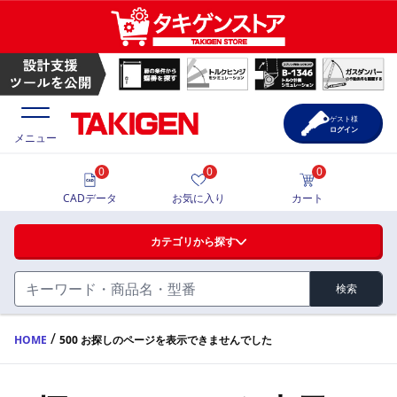
ゲスト様
ログイン
メニュー
0
0
0
価格一覧
CADデータ
お気に入り
カート
選定ツール
カテゴリから探す
製品カタログ
検索
ハンドル・取手・つまみ・周辺機器
FA・A
CAD一覧
/
HOME
500 お探しのページを表示できませんでした
蝶番・ステー・周辺機器
サポート・お問合せ
FB・B