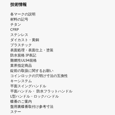
技術情報
各マークの説明
材料の記号
チタン
CFRP
ステンレス
ダイカスト・⻩銅
プラスチック
表面処理・表面仕上・塗装
防⽔規格 IP表記
難燃性UL94規格
業界指定商品
錠前の取扱に関するお願い
コインロックの⽳明け⼨法の互換性
キーシステム
平⾯スイングハンドル
平⾯ハンドル・ 防⽔フラットハンドル
L型ハンドル・ロックハンドル
蝶番のご案内
盤⽤裏蝶番取付け参考⼨法
ステー