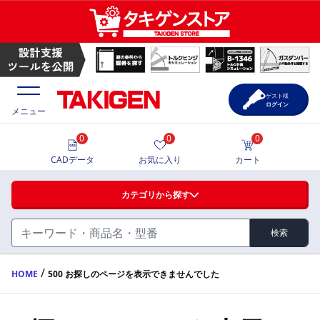
ゲスト様
ログイン
メニュー
0
0
0
価格一覧
CADデータ
お気に入り
カート
選定ツール
カテゴリから探す
製品カタログ
検索
ハンドル・取手・つまみ・周辺機器
FA・A
CAD一覧
/
HOME
500 お探しのページを表示できませんでした
蝶番・ステー・周辺機器
サポート・お問合せ
FB・B