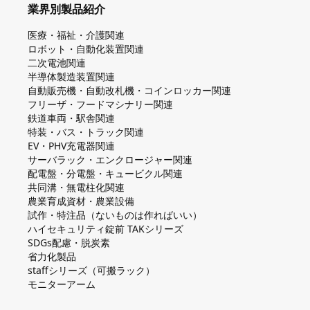
業界別製品紹介
医療・福祉・介護関連
ロボット・自動化装置関連
二次電池関連
半導体製造装置関連
自動販売機・自動改札機・コインロッカー関連
フリーザ・フードマシナリー関連
鉄道車両・駅舎関連
特装・バス・トラック関連
EV・PHV充電器関連
サーバラック・エンクロージャー関連
配電盤・分電盤・キュービクル関連
共同溝・無電柱化関連
農業育成資材・農業設備
試作・特注品（ないものは作ればいい）
ハイセキュリティ錠前 TAKシリーズ
SDGs配慮・脱炭素
省力化製品
staffシリーズ（可搬ラック）
モニターアーム