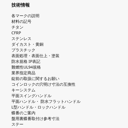
技術情報
各マークの説明
材料の記号
チタン
CFRP
ステンレス
ダイカスト・⻩銅
プラスチック
表面処理・表面仕上・塗装
防⽔規格 IP表記
難燃性UL94規格
業界指定商品
錠前の取扱に関するお願い
コインロックの⽳明け⼨法の互換性
キーシステム
平⾯スイングハンドル
平⾯ハンドル・ 防⽔フラットハンドル
L型ハンドル・ロックハンドル
蝶番のご案内
盤⽤裏蝶番取付け参考⼨法
ステー