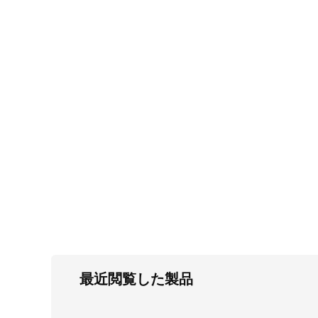
FC・C
電気錠・インターロック
L・LE
キースイッチ
S
キャスター・アジャスター・スライドレ
ール・モニターアーム
K・KC
断熱・ライト・ラック
FD・FE
最近閲覧した製品