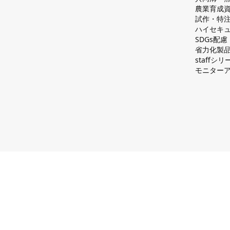
農業育成
試作・特
ハイセキュ
SDGs配
省力化製
staff
モニター