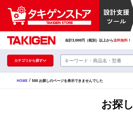
合計
3,000
円（税別）以上から
送料無料
！
カテゴリから探す
/
HOME
500 お探しのページを表示できませんでした
ハンドル・取手・つまみ・周辺機器
FA・A
お探
蝶番・ステー・周辺機器
FB・B
ファスナー・ラッチ錠・キャッチ・錠前
装置・周辺機器