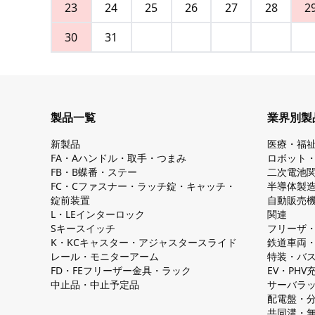
23
24
25
26
27
28
2
30
31
製品一覧
業界別製
新製品
医療・福
FA・Aハンドル・取手・つまみ
ロボット
FB・B蝶番・ステー
二次電池
FC・Cファスナー・ラッチ錠・キャッチ・
半導体製
錠前装置
自動販売
L・LEインターロック
関連
Sキースイッチ
フリーザ
K・KCキャスター・アジャスタースライド
鉄道車両
レール・モニターアーム
特装・バ
FD・FEフリーザー金具・ラック
EV・PH
中止品・中止予定品
サーバラ
配電盤・
共同溝・