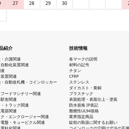
9
27
28
29
30
品紹介
技術情報
祉・介護関連
各マークの説明
・自動化装置関連
材料の記号
関連
チタン
造装置関連
CFRP
機・自動改札機・コインロッカー
ステンレス
ダイカスト・⻩銅
・フードマシナリー関連
プラスチック
・駅舎関連
表面処理・表面仕上・塗装
ス・トラック関連
防⽔規格 IP表記
V充電器関連
難燃性UL94規格
ック・エンクロージャー関連
業界指定商品
分電盤・キュービクル関連
錠前の取扱に関するお願い
無電柱化関連
コインロックの⽳明け⼨法の互