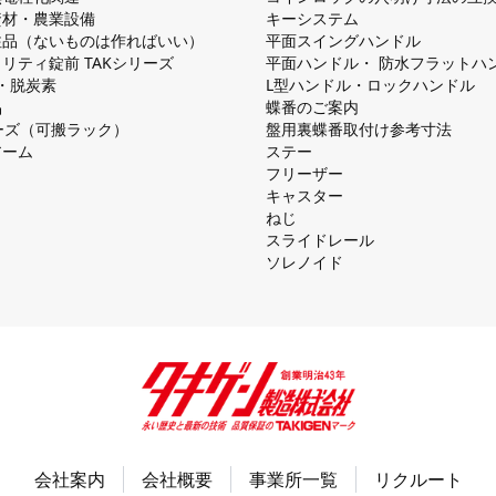
資材・農業設備
キーシステム
注品（ないものは作ればいい）
平⾯スイングハンドル
リティ錠前 TAKシリーズ
平⾯ハンドル・ 防⽔フラットハ
慮・脱炭素
L型ハンドル・ロックハンドル
品
蝶番のご案内
シリーズ（可搬ラック）
盤⽤裏蝶番取付け参考⼨法
アーム
ステー
フリーザー
キャスター
ねじ
スライドレール
ソレノイド
会社案内
会社概要
事業所一覧
リクルート