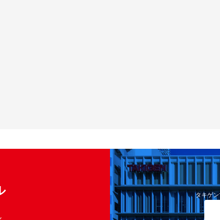
ル
タキゲン
く