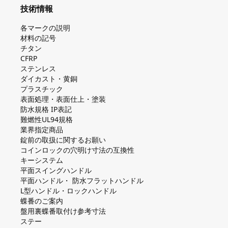
技術情報
各マークの説明
材料の記号
チタン
CFRP
ステンレス
ダイカスト・⻩銅
プラスチック
表面処理・表面仕上・塗装
防⽔規格 IP表記
難燃性UL94規格
業界指定商品
錠前の取扱に関するお願い
コインロックの⽳明け⼨法の互換性
キーシステム
平⾯スイングハンドル
平⾯ハンドル・ 防⽔フラットハンドル
L型ハンドル・ロックハンドル
蝶番のご案内
盤⽤裏蝶番取付け参考⼨法
ステー