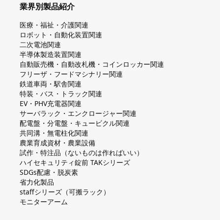
業界別製品紹介
医療・福祉・介護関連
ロボット・自動化装置関連
二次電池関連
半導体製造装置関連
自動販売機・自動改札機・コインロッカー関連
フリーザ・フードマシナリー関連
鉄道車両・駅舎関連
特装・バス・トラック関連
EV・PHV充電器関連
サーバラック・エンクロージャー関連
配電盤・分電盤・キュービクル関連
共同溝・無電柱化関連
農業育成資材・農業設備
試作・特注品（ないものは作ればいい）
ハイセキュリティ錠前 TAKシリーズ
SDGs配慮・脱炭素
省力化製品
staffシリーズ（可搬ラック）
モニターアーム