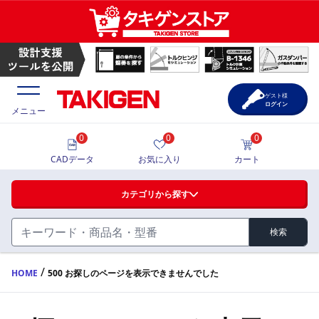
ゲスト様
ログイン
メニュー
0
0
0
価格一覧
CADデータ
お気に入り
カート
選定ツール
カテゴリから探す
製品カタログ
検索
ハンドル・取手・つまみ・周辺機器
FA・A
CAD一覧
/
HOME
500 お探しのページを表示できませんでした
蝶番・ステー・周辺機器
サポート・お問合せ
FB・B