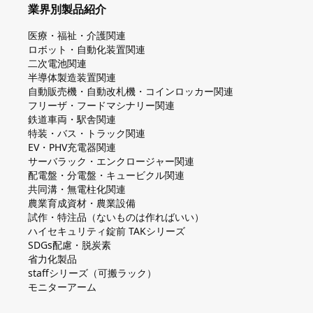
業界別製品紹介
医療・福祉・介護関連
ロボット・自動化装置関連
二次電池関連
半導体製造装置関連
自動販売機・自動改札機・コインロッカー関連
フリーザ・フードマシナリー関連
鉄道車両・駅舎関連
特装・バス・トラック関連
EV・PHV充電器関連
サーバラック・エンクロージャー関連
配電盤・分電盤・キュービクル関連
共同溝・無電柱化関連
農業育成資材・農業設備
試作・特注品（ないものは作ればいい）
ハイセキュリティ錠前 TAKシリーズ
SDGs配慮・脱炭素
省力化製品
staffシリーズ（可搬ラック）
モニターアーム