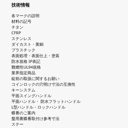
技術情報
各マークの説明
材料の記号
チタン
CFRP
ステンレス
ダイカスト・⻩銅
プラスチック
表面処理・表面仕上・塗装
防⽔規格 IP表記
難燃性UL94規格
業界指定商品
錠前の取扱に関するお願い
コインロックの⽳明け⼨法の互換性
キーシステム
平⾯スイングハンドル
平⾯ハンドル・ 防⽔フラットハンドル
L型ハンドル・ロックハンドル
蝶番のご案内
盤⽤裏蝶番取付け参考⼨法
ステー