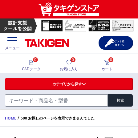
ゲスト様
ログイン
メニュー
0
0
0
価格一覧
CADデータ
お気に入り
カート
選定ツール
カテゴリから探す
製品カタログ
検索
ハンドル・取手・つまみ・周辺機器
FA・A
CAD一覧
/
HOME
500 お探しのページを表示できませんでした
蝶番・ステー・周辺機器
サポート・お問合せ
FB・B