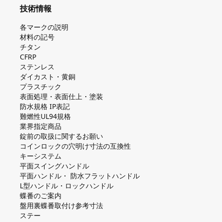
技術情報
各マークの説明
材料の記号
チタン
CFRP
ステンレス
ダイカスト・⻩銅
プラスチック
表面処理・表面仕上・塗装
防⽔規格 IP表記
難燃性UL94規格
業界指定商品
錠前の取扱に関するお願い
コインロックの⽳明け⼨法の互換性
キーシステム
平⾯スイングハンドル
平⾯ハンドル・ 防⽔フラットハンドル
L型ハンドル・ロックハンドル
蝶番のご案内
盤⽤裏蝶番取付け参考⼨法
ステー