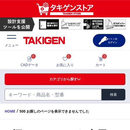
ゲスト様
ログイン
メニュー
0
0
0
価格一覧
CADデータ
お気に入り
カート
選定ツール
カテゴリから探す
製品カタログ
検索
ハンドル・取手・つまみ・周辺機器
FA・A
CAD一覧
/
HOME
500 お探しのページを表示できませんでした
蝶番・ステー・周辺機器
サポート・お問合せ
FB・B