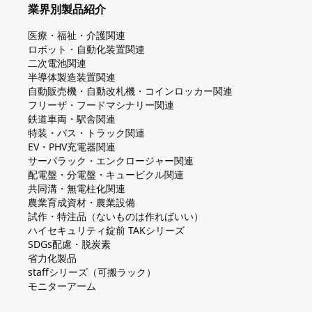
業界別製品紹介
医療・福祉・介護関連
ロボット・自動化装置関連
二次電池関連
半導体製造装置関連
自動販売機・自動改札機・コインロッカー関連
フリーザ・フードマシナリー関連
鉄道車両・駅舎関連
特装・バス・トラック関連
EV・PHV充電器関連
サーバラック・エンクロージャー関連
配電盤・分電盤・キュービクル関連
共同溝・無電柱化関連
農業育成資材・農業設備
試作・特注品（ないものは作ればいい）
ハイセキュリティ錠前 TAKシリーズ
SDGs配慮・脱炭素
省力化製品
staffシリーズ（可搬ラック）
モニターアーム