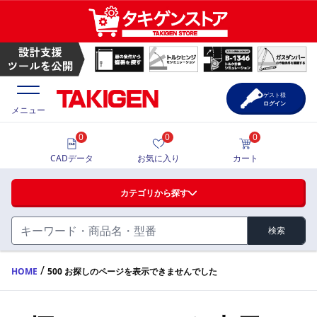
ゲスト様
ログイン
メニュー
0
0
0
価格一覧
CADデータ
お気に入り
カート
選定ツール
カテゴリから探す
製品カタログ
検索
ハンドル・取手・つまみ・周辺機器
FA・A
CAD一覧
/
HOME
500 お探しのページを表示できませんでした
蝶番・ステー・周辺機器
サポート・お問合せ
FB・B