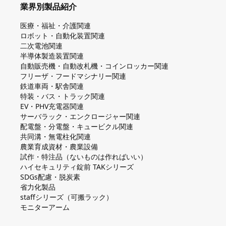
業界別製品紹介
医療・福祉・介護関連
ロボット・自動化装置関連
二次電池関連
半導体製造装置関連
自動販売機・自動改札機・コインロッカー関連
フリーザ・フードマシナリー関連
鉄道車両・駅舎関連
特装・バス・トラック関連
EV・PHV充電器関連
サーバラック・エンクロージャー関連
配電盤・分電盤・キュービクル関連
共同溝・無電柱化関連
農業育成資材・農業設備
試作・特注品（ないものは作ればいい）
ハイセキュリティ錠前 TAKシリーズ
SDGs配慮・脱炭素
省力化製品
staffシリーズ（可搬ラック）
モニターアーム