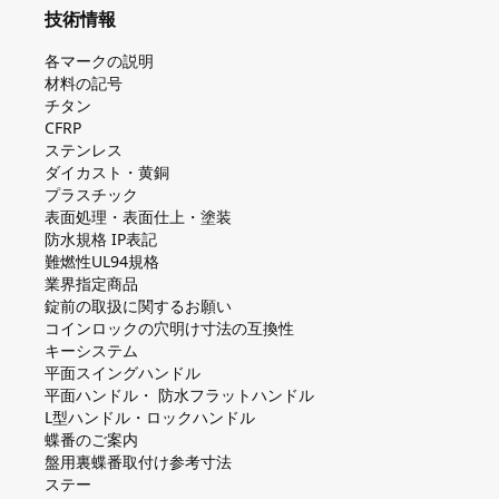
技術情報
各マークの説明
材料の記号
チタン
CFRP
ステンレス
ダイカスト・⻩銅
プラスチック
表面処理・表面仕上・塗装
防⽔規格 IP表記
難燃性UL94規格
業界指定商品
錠前の取扱に関するお願い
コインロックの⽳明け⼨法の互換性
キーシステム
平⾯スイングハンドル
平⾯ハンドル・ 防⽔フラットハンドル
L型ハンドル・ロックハンドル
蝶番のご案内
盤⽤裏蝶番取付け参考⼨法
ステー